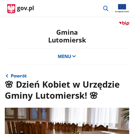
przejdź
gov.pl
do
wyszukiwar
Przejdź
do
Gmina
serwis
Lutomiersk
Biulety
Informa
Publicz
MENU
Gmina
Lutomi
Powrót
🌸 Dzień Kobiet w Urzędzie
Gminy Lutomiersk! 🌸