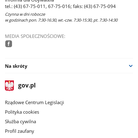
tel.: (43) 67-75-011, 67-75-016; faks: (43) 67-75-094
Czynna w dni robocze
w godzinach pon. 7:30-16:30, wt.-czw. 7:30-15:30, pt. 7:30-14:30
MEDIA SPOŁECZNOŚCIOWE:
facebook
Na skróty
stopka
Strona
gov.pl
gov.pl
główna
Rządowe Centrum Legislacji
Polityka cookies
Służba cywilna
Profil zaufany