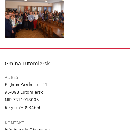
Pokaż
zdjęcie
1
z
stopka
Gmina Lutomiersk
galerii.
ADRES
Pl. Jana Pawła II nr 11
95-083 Lutomiersk
NIP 7311918005
Regon 730934660
KONTAKT
Infolinia dla Obywatela