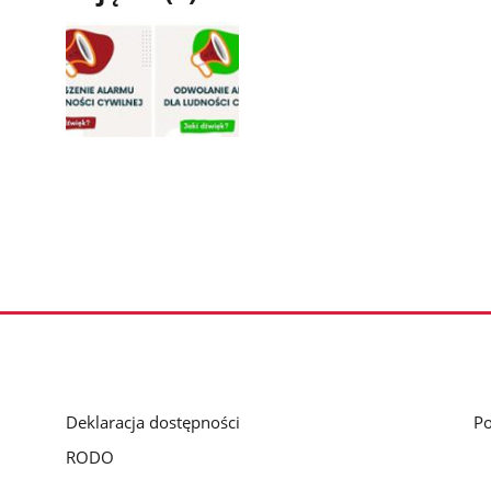
Pokaż
zdjęcie
1
z
galerii.
Deklaracja dostępności
Po
RODO