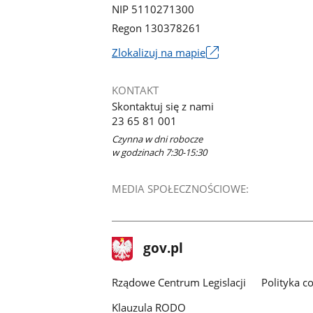
NIP 5110271300
Regon 130378261
Link
Zlokalizuj na mapie
otworzy
się
KONTAKT
w
Skontaktuj się z nami
nowym
23 65 81 001
oknie
Czynna w dni robocze
w godzinach 7:30-15:30
MEDIA SPOŁECZNOŚCIOWE:
stopka
Strona
gov.pl
gov.pl
główna
Rządowe Centrum Legislacji
Polityka c
Klauzula RODO