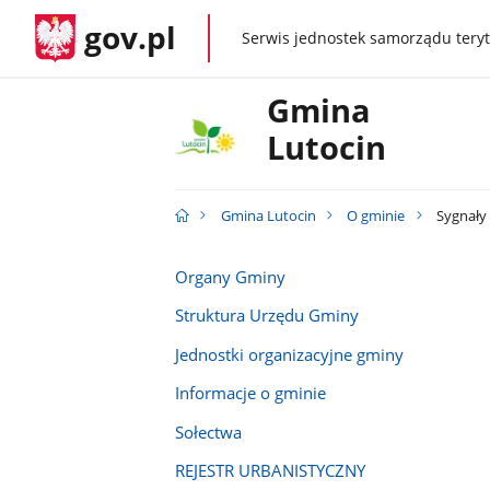
gov.pl
Serwis jednostek samorządu teryt
gov.pl
Gmina
Lutocin
Gmina Lutocin
O gminie
Sygnały
Organy Gminy
Struktura Urzędu Gminy
Jednostki organizacyjne gminy
Informacje o gminie
Sołectwa
REJESTR URBANISTYCZNY