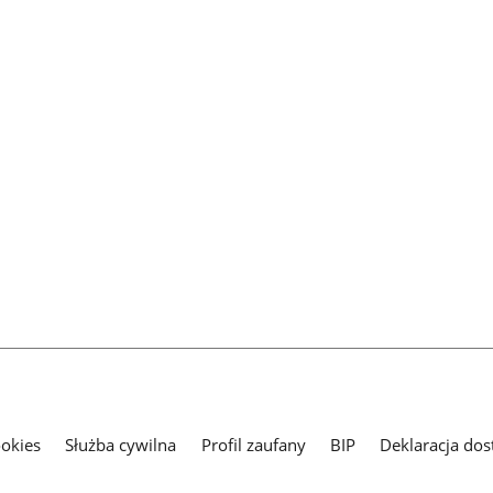
ookies
Służba cywilna
Profil zaufany
BIP
Deklaracja dos