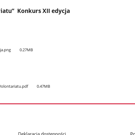
riatu”
Konkurs XII edycja
ja.png
0.27MB
olontariatu.pdf
0.47MB
Deklaracja dostępności
Po