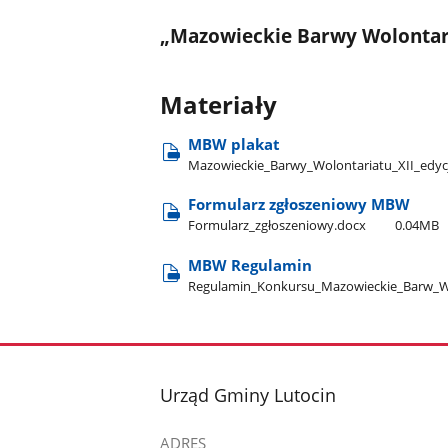
„Mazowieckie Barwy Wolonta
Materiały
MBW plakat
Mazowieckie​_Barwy​_Wolontariatu​_XII​_edyc
Formularz zgłoszeniowy MBW
Formularz​_zgłoszeniowy.docx
0.04MB
MBW Regulamin
Regulamin​_Konkursu​_Mazowieckie​_Barw​_W
stopka
Urząd Gminy Lutocin
ADRES