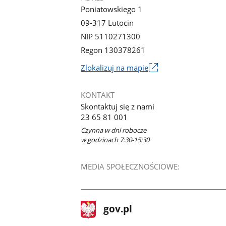
Poniatowskiego 1
09-317 Lutocin
NIP 5110271300
Regon 130378261
Link
Zlokalizuj na mapie
otworzy
się
KONTAKT
w
Skontaktuj się z nami
nowym
23 65 81 001
oknie
Czynna w dni robocze
w godzinach 7:30-15:30
MEDIA SPOŁECZNOŚCIOWE:
stopka
Strona
gov.pl
gov.pl
główna