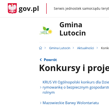
gov.pl
Serwis jednostek samorządu teryt
gov.pl
Gmina
Lutocin
Gmina Lutocin
Aktualności
Konku
Powrót
Konkursy i proj
KRUS VII Ogólnopolski konkurs dla Dzie
rymowankę o bezpiecznym gospodarst
rolnym
Mazowieckie Barwy Wolontariatu