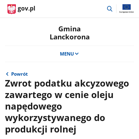
przejdź
gov.pl
do
wyszukiwar
Gmina
Lanckorona
MENU
Powrót
Zwrot podatku akcyzowego
zawartego w cenie oleju
napędowego
wykorzystywanego do
produkcji rolnej