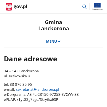
przejdź
gov.pl
do
wyszukiwar
Gmina
Lanckorona
MENU
Dane adresowe
34 – 143 Lanckorona
ul. Krakowska 8
tel. 33 876 35 95
e-mail:
sekretariat@lanckorona.pl
e-Doręczenia: AE:PL-23150-97258-SVCWV-38
ePUAP: /1yc82g7egu/SkrytkaESP