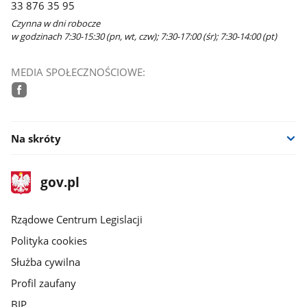
33 876 35 95
Czynna w dni robocze
w godzinach 7:30-15:30 (pn, wt, czw); 7:30-17:00 (śr); 7:30-14:00 (pt)
MEDIA SPOŁECZNOŚCIOWE:
facebook
Na skróty
stopka
Strona
gov.pl
gov.pl
główna
Rządowe Centrum Legislacji
Polityka cookies
Służba cywilna
Profil zaufany
BIP