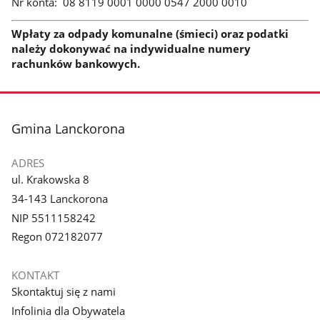
Nr konta: 08 8119 0001 0000 0547 2000 0010
Wpłaty za odpady komunalne (śmieci) oraz podatki
należy dokonywać na indywidualne numery
rachunków bankowych.
stopka
Gmina Lanckorona
ADRES
ul. Krakowska 8
34-143 Lanckorona
NIP 5511158242
Regon 072182077
KONTAKT
Skontaktuj się z nami
Infolinia dla Obywatela