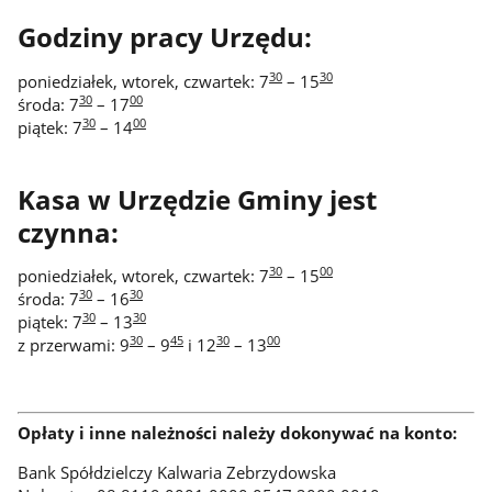
Godziny pracy Urzędu:
30
30
poniedziałek, wtorek, czwartek: 7
– 15
30
00
środa: 7
– 17
30
00
piątek: 7
– 14
Kasa w Urzędzie Gminy jest
czynna:
30
00
poniedziałek, wtorek, czwartek: 7
– 15
30
30
środa: 7
– 16
30
30
piątek: 7
– 13
30
45
30
00
z przerwami: 9
– 9
i 12
– 13
Opłaty i inne należności należy dokonywać na konto:
Bank Spółdzielczy Kalwaria Zebrzydowska