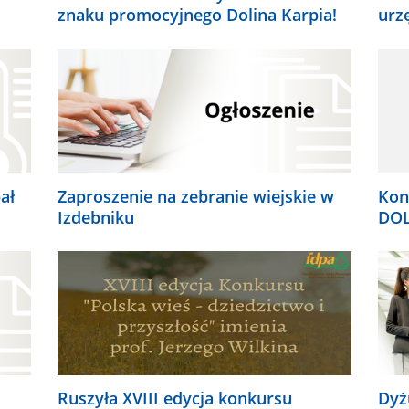
znaku promocyjnego Dolina Karpia!
urz
ał
Zaproszenie na zebranie wiejskie w
Kon
Izdebniku
DOL
Ruszyła XVIII edycja konkursu
Dyż