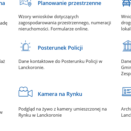
Planowanie przestrzenne
na
Wzory wniosków dotyczących
Wnio
zagospodarowania przestrzennego, numeracji
drog
radę
nieruchomości. Formularze online.
loka
Posterunek Policji
daż
Dane kontaktowe do Posterunku Policji w
Dane
Lanckoronie.
Gmin
Zesp
Kamera na Rynku
Podgląd na żywo z kamery umieszczonej na
Arch
 w
Rynku w Lanckoronie
Lanc