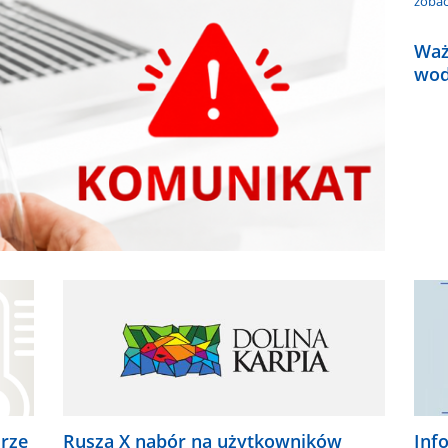
zobac
Waż
wo
urze
Rusza X nabór na użytkowników
Inf