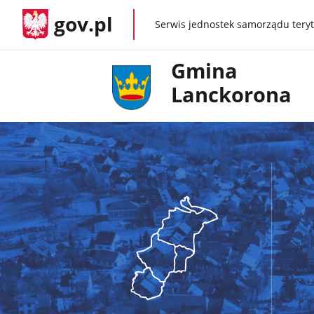
gov.pl
Serwis jednostek samorządu teryt
gov.pl
Gmina
Lanckorona