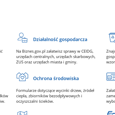
Działalność gospodarcza
ić
Na Biznes.gov.pl załatwisz sprawy w CEIDG,
Znaj
urzędach centralnych, urzędach skarbowych,
gosp
ZUS oraz urzędach miasta i gminy.
wzor
Ochrona środowiska
Zała
Formularze dotyczące wycinki drzew, źródeł
zame
odków
ciepła, zbiorników bezodpływowych i
wybo
ów.
oczyszczalni ścieków.