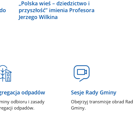
„Polska wieś – dziedzictwo i
do
przyszłość” imienia Profesora
Jerzego Wilkina
gregacja odpadów
Sesje Rady Gminy
miny odbioru i zasady
Obejrzyj transmisje obrad Ra
regacji odpadów.
Gminy.