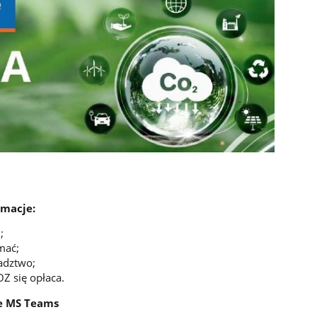
rmacje:
;
mać;
radztwo;
Z się opłaca.
ie MS Teams