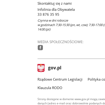
Skontaktuj się z nami
Infolinia dla Obywatela
33 876 35 95
Czynna w dni robocze
w godzinach 7:30-15:30 (pn, wt, czw); 7:30-17:00 (ś
14:00 (pt)
MEDIA SPOŁECZNOŚCIOWE:
facebook
stopka
Strona
gov.pl
gov.pl
główna
Rządowe Centrum Legislacji
Polityka c
Klauzula RODO
Strony dostępne w domenie www.gov.pl mogą zawier
danych (adres e-mail oraz dobrowolnie podanych da