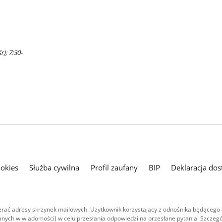
r); 7:30-
ookies
Służba cywilna
Profil zaufany
BIP
Deklaracja dos
ać adresy skrzynek mailowych. Użytkownik korzystający z odnośnika będącego 
nych w wiadomości) w celu przesłania odpowiedzi na przesłane pytania. Szczegó