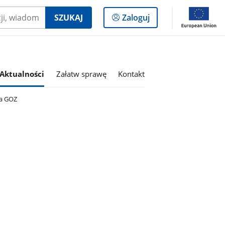
Logowanie
SZUKAJ
Zaloguj
do
panelu
Aktualności
Załatw sprawę
Kontakt
ia GOZ