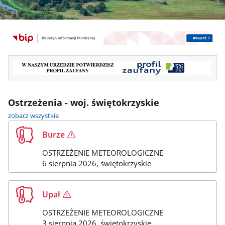
Ostrzeżenia - woj. świętokrzyskie
ostrzeżenia
zobacz wszystkie
Uwaga!
Burze
OSTRZEŻENIE METEOROLOGICZNE
Stan
6 sierpnia 2026
, świętokrzyskie
z
dnia:
Uwaga!
Upał
OSTRZEŻENIE METEOROLOGICZNE
Stan
3 sierpnia 2026
, świętokrzyskie