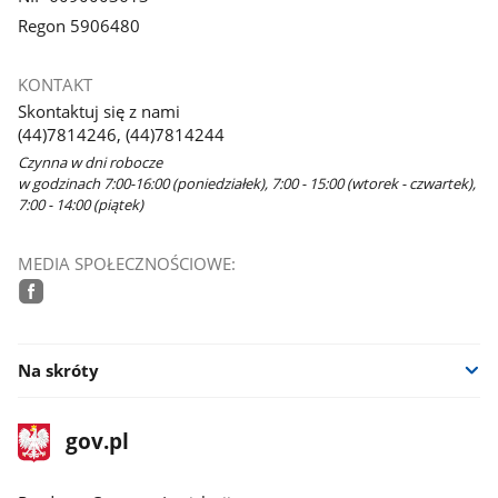
Regon 5906480
KONTAKT
Skontaktuj się z nami
(44)7814246, (44)7814244
Czynna w dni robocze
w godzinach 7:00-16:00 (poniedziałek), 7:00 - 15:00 (wtorek - czwartek),
7:00 - 14:00 (piątek)
MEDIA SPOŁECZNOŚCIOWE:
facebook
Na skróty
stopka
Strona
gov.pl
gov.pl
główna