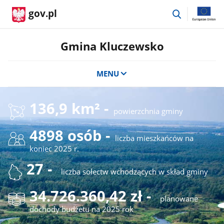
przejdź
gov.pl
do
wyszukiwar
Gmina Kluczewsko
MENU
136,9 km² -
powierzchnia gminy
4898 osób -
liczba mieszkańców na
koniec 2025 r.
27 -
liczba sołectw wchodzących w skład gminy
34.726.360,42 zł -
planowane
dochody budżetu na 2025 rok