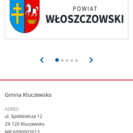
stopka
Gmina Kluczewsko
ADRES
ul. Spółdzielcza 12
29-120 Kluczewsko
NIP 6090003613