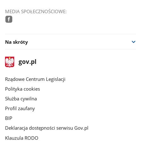
MEDIA SPOŁECZNOŚCIOWE:
facebook
Na skróty
stopka
Strona
gov.pl
gov.pl
główna
Rządowe Centrum Legislacji
Polityka cookies
Służba cywilna
Profil zaufany
BIP
Deklaracja dostępności serwisu Gov.pl
Klauzula RODO