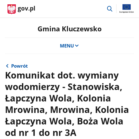
przejdź
gov.pl
do
wyszukiwar
Gmina Kluczewsko
MENU
Powrót
Komunikat dot. wymiany
wodomierzy - Stanowiska,
Łapczyna Wola, Kolonia
Mrowina, Mrowina, Kolonia
Łapczyna Wola, Boża Wola
od nr 1 do nr 3A