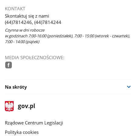
KONTAKT
Skontaktuj się z nami
(44)7814246, (44)7814244
Czynna w dni robocze
w godzinach 7:00-16:00 (poniedziałek), 7:00 - 15:00 (wtorek - czwartek),
7:00 - 14:00 (piątek)
MEDIA SPOŁECZNOŚCIOWE:
facebook
Na skróty
stopka
Strona
gov.pl
gov.pl
główna
Rządowe Centrum Legislacji
Polityka cookies