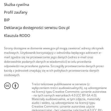
Służba cywilna
Profil zaufany
BIP
Deklaracja dostępności serwisu Gov.pl
Klauzula RODO
Strony dostępne w domenie www.gov.pl mogą zawierać adresy skrzynek
mailowych. Użytkownik korzystający z odnośnika będącego adresem e-
mail zgadza się na przetwarzanie jego danych (adres e-mail oraz
dobrowolnie podanych danych w wiadomości) w celu przesłania
odpowiedzi na przesłane pytania. Szczegóły przetwarzania danych przez
każdą z jednostek znajdują się w ich politykach przetwarzania danych
osobowych.
Treści tekstowe publikowane w serwisie (z
wyłączeniem treści audiowizualnych), są udostępniane
na licencji typu Creative Commons: uznanie autorstwa
- na tych samych warunkach 4.0 (CC BY-SA 4.0).
Materiały audiowizualne, w tym zdjęcia, materiały
audio i wideo, są udostępniane na licencji typu
Creative Commons: uznanie autorstwa użycie
niekomercyjne - bez utworów zależnych 4.0 (CC BY-