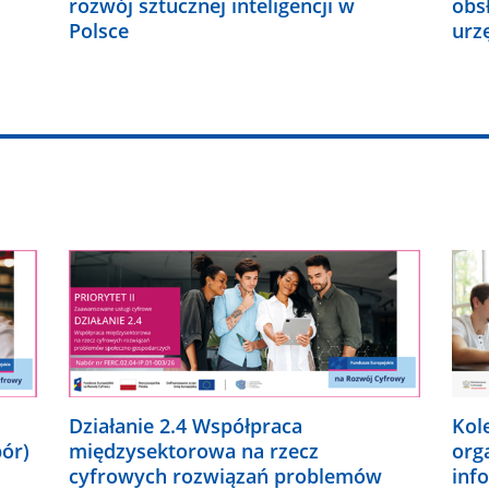
rozwój sztucznej inteligencji w
obs
Polsce
urz
Działanie 2.4 Współpraca
Kol
bór)
międzysektorowa na rzecz
org
cyfrowych rozwiązań problemów
inf