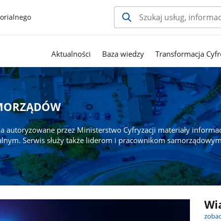
orialnego
Aktualności
Baza wiedzy
Transformacja Cyfr
AMORZĄDÓW
a autoryzowane przez Ministerstwo Cyfryzacji materiały informa
alnym. Serwis służy także liderom i pracownikom samorządowym
Wi
zobac