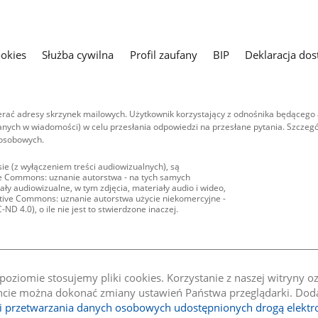
ookies
Służba cywilna
Profil zaufany
BIP
Deklaracja dos
ać adresy skrzynek mailowych. Użytkownik korzystający z odnośnika będącego 
nych w wiadomości) w celu przesłania odpowiedzi na przesłane pytania. Szczegó
 osobowych.
ie (z wyłączeniem treści audiowizualnych), są
ive Commons: uznanie autorstwa - na tych samych
ły audiowizualne, w tym zdjęcia, materiały audio i wideo,
eative Commons: uznanie autorstwa użycie niekomercyjne -
D 4.0), o ile nie jest to stwierdzone inaczej.
oziomie stosujemy pliki cookies. Korzystanie z naszej witryny 
e można dokonać zmiany ustawień Państwa przeglądarki. Dodat
li przetwarzania danych osobowych udostępnionych drogą elektr