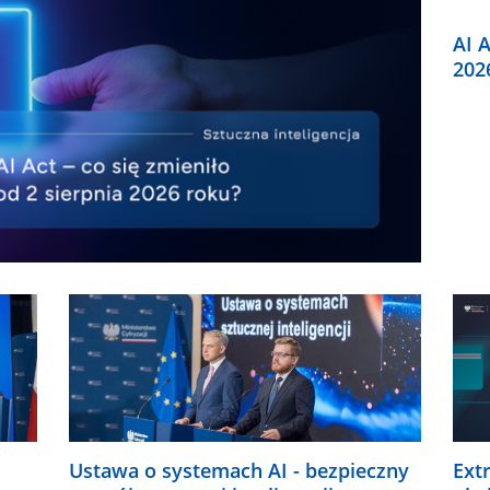
AI A
202
Ustawa o systemach AI - bezpieczny
Ext