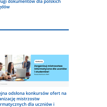
ługi dokumentów dla polskich
ędów
ejna odsłona konkursów ofert na
anizację mistrzostw
ormatycznych dla uczniów i