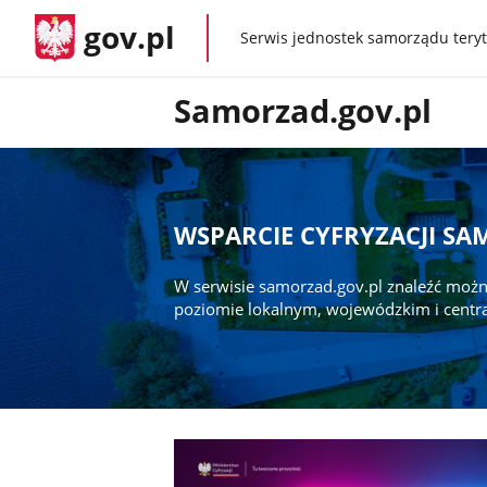
gov.pl
Serwis jednostek samorządu teryt
gov.pl
Samorzad.gov.pl
WSPARCIE CYFRYZACJI S
W serwisie samorzad.gov.pl znaleźć możn
poziomie lokalnym, wojewódzkim i centr