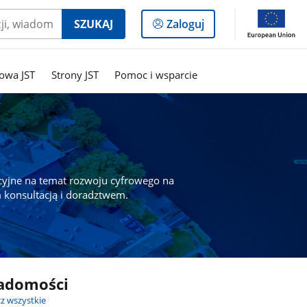
Logowanie
SZUKAJ
Zaloguj
do
panelu
owa JST
Strony JST
Pomoc i wsparcie
cyjne na temat rozwoju cyfrowego na
 konsultacją i doradztwem.
adomości
z wszystkie