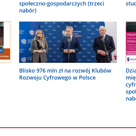
społeczno-gospodarczych (trzeci
stu
nabór)
Blisko 976 mln zł na rozwój Klubów
Dzi
Rozwoju Cyfrowego w Polsce
mię
cyf
spo
nab