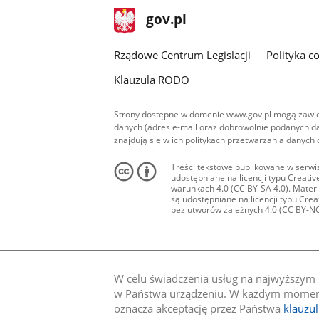
stopka
Strona
gov.pl
gov.pl
główna
Rządowe Centrum Legislacji
Polityka c
Klauzula RODO
Strony dostępne w domenie www.gov.pl mogą zawier
danych (adres e-mail oraz dobrowolnie podanych da
znajdują się w ich politykach przetwarzania danych
Treści tekstowe publikowane w serwis
udostępniane na licencji typu Creat
warunkach 4.0 (CC BY-SA 4.0). Materia
są udostępniane na licencji typu Cr
bez utworów zależnych 4.0 (CC BY-NC-N
W celu świadczenia usług na najwyższym p
w Państwa urządzeniu. W każdym momenci
oznacza akceptację przez Państwa
klauzu