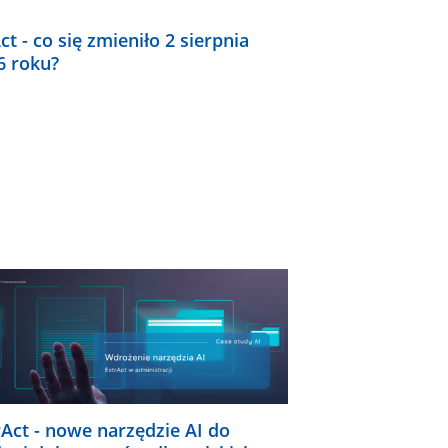
ct - co się zmieniło 2 sierpnia
6 roku?
rAct - nowe narzędzie AI do