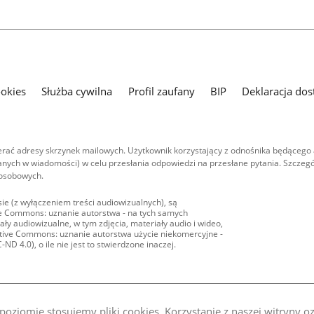
ookies
Służba cywilna
Profil zaufany
BIP
Deklaracja dos
ać adresy skrzynek mailowych. Użytkownik korzystający z odnośnika będącego 
nych w wiadomości) w celu przesłania odpowiedzi na przesłane pytania. Szczegó
 osobowych.
ie (z wyłączeniem treści audiowizualnych), są
ive Commons: uznanie autorstwa - na tych samych
ły audiowizualne, w tym zdjęcia, materiały audio i wideo,
eative Commons: uznanie autorstwa użycie niekomercyjne -
D 4.0), o ile nie jest to stwierdzone inaczej.
oziomie stosujemy pliki cookies. Korzystanie z naszej witryny 