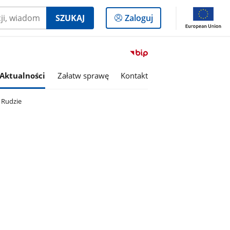
Logowanie
SZUKAJ
Zaloguj
do
panelu
Przejdź
do
serwisu
Aktualności
Załatw sprawę
Kontakt
Biuletyn
Informacji
 Rudzie
Publicznej
Gmina
Grajewo