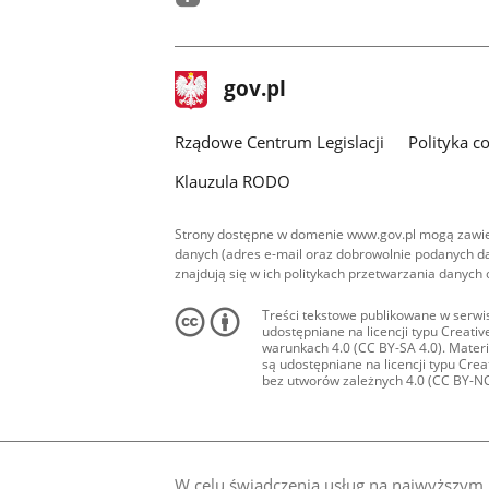
facebook
stopka
Strona
gov.pl
gov.pl
główna
Rządowe Centrum Legislacji
Polityka c
Klauzula RODO
Strony dostępne w domenie www.gov.pl mogą zawier
danych (adres e-mail oraz dobrowolnie podanych da
znajdują się w ich politykach przetwarzania danych
Treści tekstowe publikowane w serwis
udostępniane na licencji typu Creat
warunkach 4.0 (CC BY-SA 4.0). Materia
są udostępniane na licencji typu Cr
bez utworów zależnych 4.0 (CC BY-NC-N
W celu świadczenia usług na najwyższym p