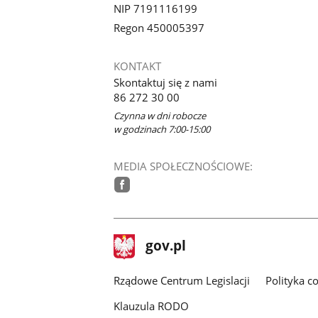
NIP 7191116199
Regon 450005397
KONTAKT
Skontaktuj się z nami
86 272 30 00
Czynna w dni robocze
w godzinach 7:00-15:00
MEDIA SPOŁECZNOŚCIOWE:
facebook
stopka
Strona
gov.pl
gov.pl
główna
Rządowe Centrum Legislacji
Polityka c
Klauzula RODO