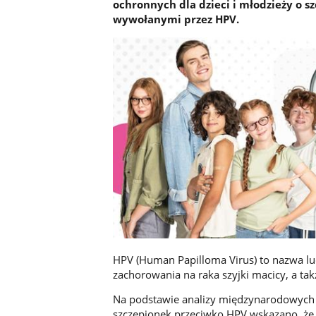
ochronnych dla dzieci i młodzieży o s
wywołanymi przez HPV.
HPV (Human Papilloma Virus) to nazwa l
zachorowania na raka szyjki macicy, a t
Na podstawie analizy międzynarodowych w
szczepionek przeciwko HPV wskazano, że 