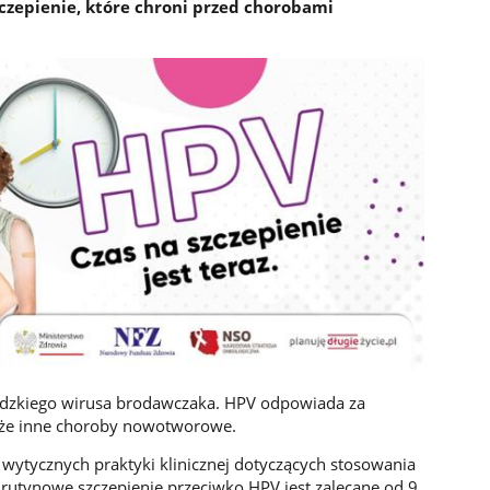
zczepienie, które chroni przed chorobami
udzkiego wirusa brodawczaka. HPV odpowiada za
akże inne choroby nowotworowe.
ytycznych praktyki klinicznej dotyczących stosowania
rutynowe szczepienie przeciwko HPV jest zalecane od 9.