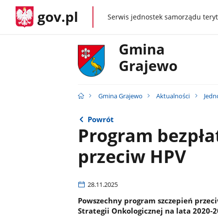
gov.pl
Serwis jednostek samorządu teryt
gov.pl
Gmina
Grajewo
Gmina Grajewo
Aktualności
Jedn
Powrót
Program bezpła
przeciw HPV
28.11.2025
Powszechny program szczepień przeciw
Strategii Onkologicznej na lata 2020-