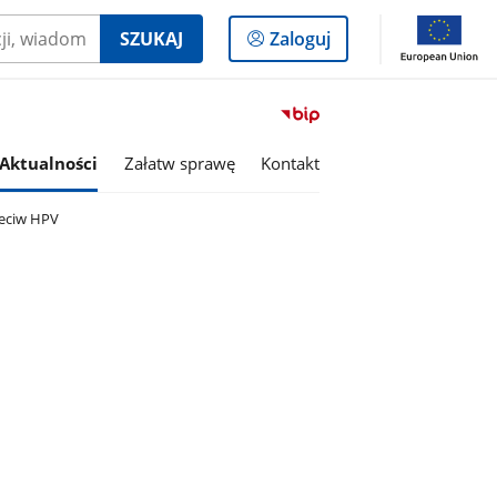
Logowanie
SZUKAJ
Zaloguj
do
panelu
Przejdź
do
serwisu
Aktualności
Załatw sprawę
Kontakt
Biuletyn
Informacji
zeciw HPV
Publicznej
Gmina
Grajewo