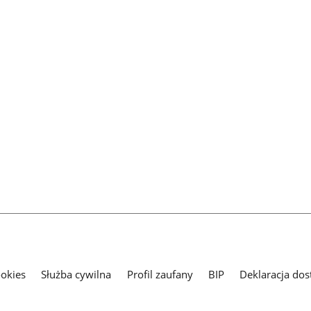
ookies
Służba cywilna
Profil zaufany
BIP
Deklaracja dos