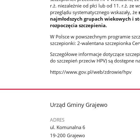
r.ż. niezależnie od płci lub od 11. r.ż. z
przeglądu systematycznego wskazały, że
najmłodszych grupach wiekowych i s
rozpoczęcia szczepienia.
W Polsce w powszechnym programie szcze
szczepionki: 2-walentana szczepionka Cerv
Szczegółowe informacje dotyczące szczepi
do szczepień przeciw HPV) są dostępne na
https://www.gov.pl/web/zdrowie/hpv
stopka
Urząd Gminy Grajewo
ADRES
ul. Komunalna 6
19-200 Grajewo