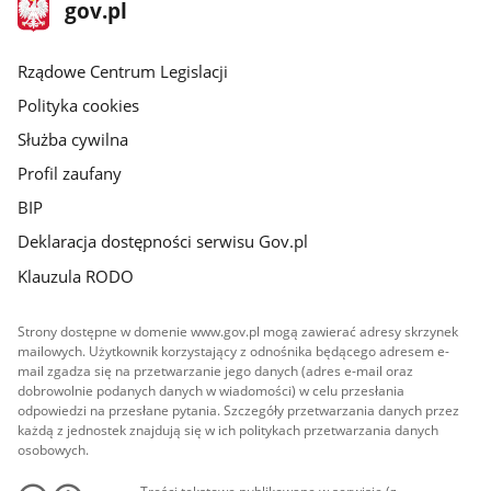
stopka
Strona
gov.pl
gov.pl
główna
Rządowe Centrum Legislacji
Polityka cookies
Służba cywilna
Profil zaufany
BIP
Deklaracja dostępności serwisu Gov.pl
Klauzula RODO
Strony dostępne w domenie www.gov.pl mogą zawierać adresy skrzynek
mailowych. Użytkownik korzystający z odnośnika będącego adresem e-
mail zgadza się na przetwarzanie jego danych (adres e-mail oraz
dobrowolnie podanych danych w wiadomości) w celu przesłania
odpowiedzi na przesłane pytania. Szczegóły przetwarzania danych przez
każdą z jednostek znajdują się w ich politykach przetwarzania danych
osobowych.