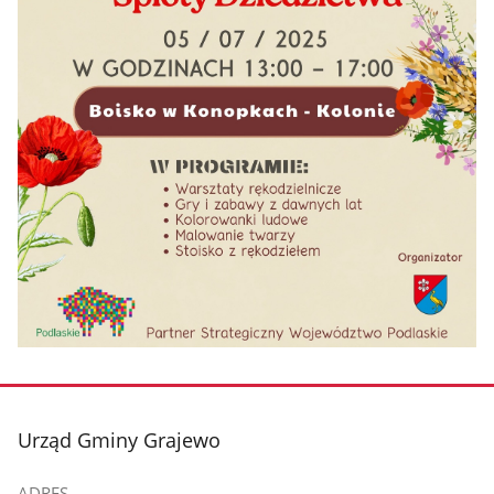
stopka
Urząd Gminy Grajewo
ADRES