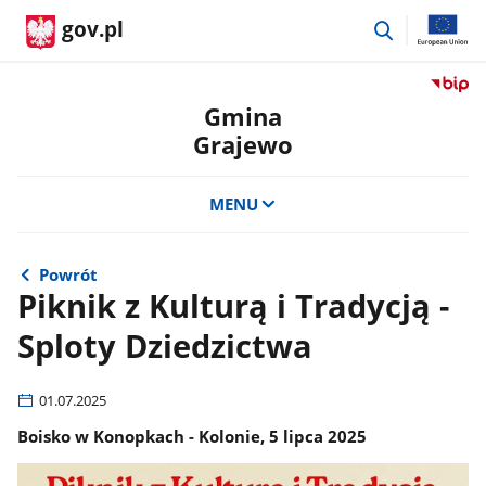
przejdź
gov.pl
do
wyszukiwar
Przejdź
do
Gmina
serwis
Grajewo
Biulety
Informa
Publicz
MENU
Gmina
Grajew
Powrót
Piknik z Kulturą i Tradycją -
Sploty Dziedzictwa
01.07.2025
Boisko w Konopkach - Kolonie, 5 lipca 2025