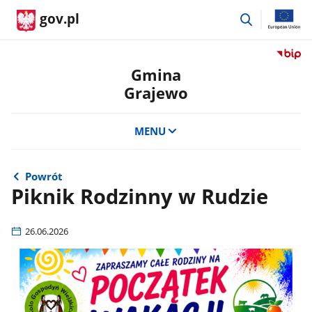
przejdź
gov.pl
do
wyszukiwar
Przejdź
do
Gmina
serwis
Grajewo
Biulety
Informa
Publicz
MENU
Gmina
Grajew
Powrót
Piknik Rodzinny w Rudzie
26.06.2026