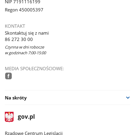
NIP 7191116199
Regon 450005397
KONTAKT
Skontaktuj się z nami
86 272 30 00
Czynna w dni robocze
w godzinach 7:00-15:00
MEDIA SPOŁECZNOŚCIOWE:
facebook
Na skróty
stopka
Strona
gov.pl
gov.pl
główna
Rządowe Centrum Legislacji