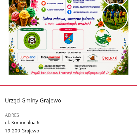
stopka
Urząd Gminy Grajewo
ADRES
ul. Komunalna 6
19-200 Grajewo