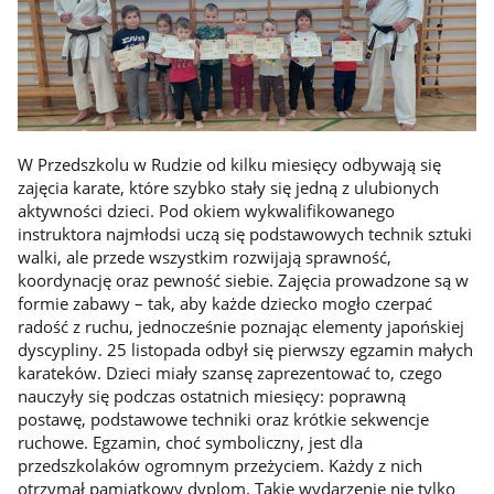
W Przedszkolu w Rudzie od kilku miesięcy odbywają się
zajęcia karate, które szybko stały się jedną z ulubionych
aktywności dzieci. Pod okiem wykwalifikowanego
instruktora najmłodsi uczą się podstawowych technik sztuki
walki, ale przede wszystkim rozwijają sprawność,
koordynację oraz pewność siebie. Zajęcia prowadzone są w
formie zabawy – tak, aby każde dziecko mogło czerpać
radość z ruchu, jednocześnie poznając elementy japońskiej
dyscypliny. 25 listopada odbył się pierwszy egzamin małych
karateków. Dzieci miały szansę zaprezentować to, czego
nauczyły się podczas ostatnich miesięcy: poprawną
postawę, podstawowe techniki oraz krótkie sekwencje
ruchowe. Egzamin, choć symboliczny, jest dla
przedszkolaków ogromnym przeżyciem. Każdy z nich
otrzymał pamiątkowy dyplom. Takie wydarzenie nie tylko