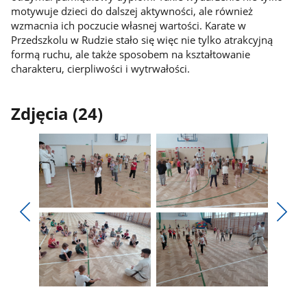
motywuje dzieci do dalszej aktywności, ale również
wzmacnia ich poczucie własnej wartości. Karate w
Przedszkolu w Rudzie stało się więc nie tylko atrakcyjną
formą ruchu, ale także sposobem na kształtowanie
charakteru, cierpliwości i wytrwałości.
Zdjęcia (24)
Pokaż
Pokaż
zdjęcie
zdjęcie
Pokaż
Poka
1
2
poprzednie
nest
z
z
zdjęcia
zdjęc
galerii.
galerii.
Pokaż
Pokaż
zdjęcie
zdjęcie