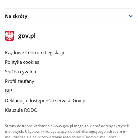
facebook
Na skróty
stopka
Strona
gov.pl
gov.pl
główna
Rządowe Centrum Legislacji
Polityka cookies
Służba cywilna
Profil zaufany
BIP
Deklaracja dostępności serwisu Gov.pl
Klauzula RODO
Strony dostępne w domenie www.gov.pl mogą zawierać adresy skrzynek
mailowych. Użytkownik korzystający z odnośnika będącego adresem e-
mail zgadza się na przetwarzanie jego danych (adres e-mail oraz