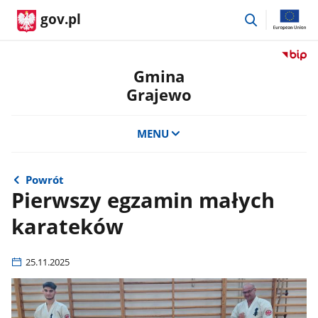
przejdź
gov.pl
do
wyszukiwar
Przejdź
do
Gmina
serwis
Grajewo
Biulety
Informa
Publicz
MENU
Gmina
Grajew
Powrót
Pierwszy egzamin małych
karateków
25.11.2025