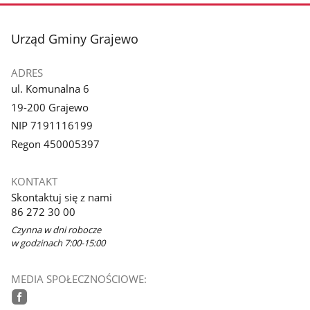
3
4
z
z
stopka
Urząd Gminy Grajewo
galerii.
galerii.
ADRES
ul. Komunalna 6
19-200 Grajewo
NIP 7191116199
Regon 450005397
KONTAKT
Skontaktuj się z nami
86 272 30 00
Czynna w dni robocze
w godzinach 7:00-15:00
MEDIA SPOŁECZNOŚCIOWE: