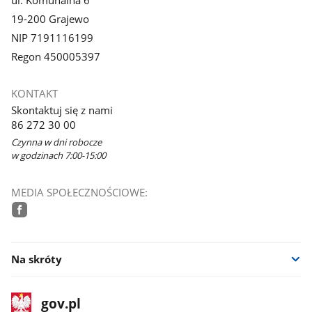
ul. Komunalna 6
19-200 Grajewo
NIP 7191116199
Regon 450005397
KONTAKT
Skontaktuj się z nami
86 272 30 00
Czynna w dni robocze
w godzinach 7:00-15:00
MEDIA SPOŁECZNOŚCIOWE:
facebook
Na skróty
stopka
Strona
gov.pl
gov.pl