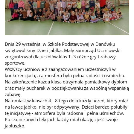
Dnia 29 września, w Szkole Podstawowej w Danówku
świętowaliśmy Dzień Jabłka. Mały Samorząd Uczniowski
zorganizował dla uczniów klas 1–3 różne gry i zabawy
sportowe.
Wszyscy uczniowie z zaangażowaniem uczestniczyli w
konkurencjach, a atmosfera była pełna radości i uśmiechu.
Na zakończenie każda klasa otrzymała pamiątkowy dyplom
oraz mały pucharek w podziękowaniu za wspólną wspaniałą
zabawę.
Natomiast w klasach 4 - 8 tego dnia każdy uczeń, który miał
na ławce jabłko, nie był odpytywany. Dzieci bardzo polubiły
tę inicjatywę - atmosfera była radosna i pełna uśmiechów.
Po skończonych lekcjach każdy miał okazję zjeść swoje
jabłuszko.