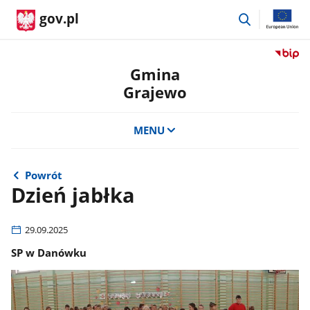
przejdź
gov.pl
do
wyszukiwar
Przejdź
do
Gmina
serwis
Grajewo
Biulety
Informa
Publicz
MENU
Gmina
Grajew
Powrót
Dzień jabłka
29.09.2025
SP w Danówku