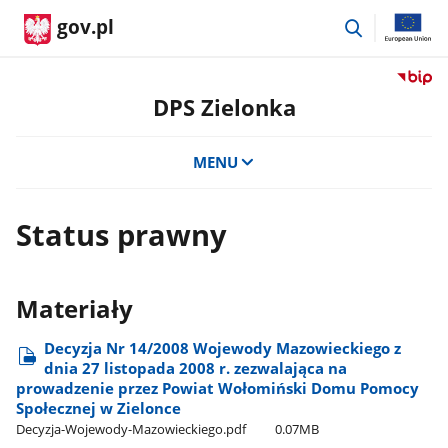
przejdź
gov.pl
do
wyszukiwar
Przejdź
do
DPS Zielonka
serwis
Biulety
MENU
Informa
Publicz
DPS
Status prawny
Zielonk
Materiały
Decyzja Nr 14/2008 Wojewody Mazowieckiego z
dnia 27 listopada 2008 r. zezwalająca na
prowadzenie przez Powiat Wołomiński Domu Pomocy
Społecznej w Zielonce
Decyzja-Wojewody-Mazowieckiego.pdf
0.07MB