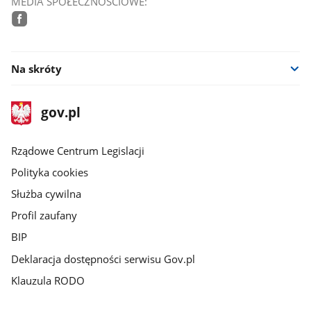
MEDIA SPOŁECZNOŚCIOWE:
facebook
Na skróty
stopka
Strona
gov.pl
gov.pl
główna
Rządowe Centrum Legislacji
Polityka cookies
Służba cywilna
Profil zaufany
BIP
Deklaracja dostępności serwisu Gov.pl
Klauzula RODO