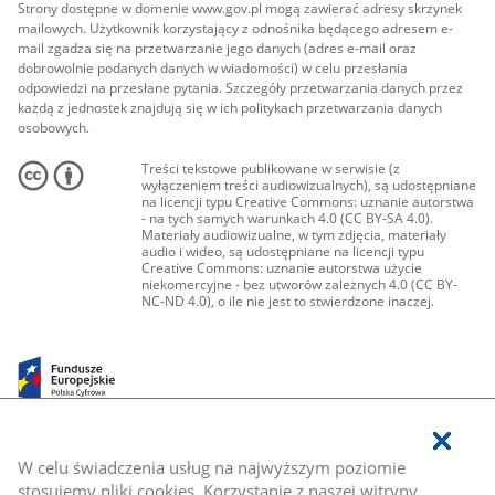
Strony dostępne w domenie www.gov.pl mogą zawierać adresy skrzynek
mailowych. Użytkownik korzystający z odnośnika będącego adresem e-
mail zgadza się na przetwarzanie jego danych (adres e-mail oraz
dobrowolnie podanych danych w wiadomości) w celu przesłania
odpowiedzi na przesłane pytania. Szczegóły przetwarzania danych przez
każdą z jednostek znajdują się w ich politykach przetwarzania danych
osobowych.
Treści tekstowe publikowane w serwisie (z
wyłączeniem treści audiowizualnych), są udostępniane
na licencji typu Creative Commons: uznanie autorstwa
- na tych samych warunkach 4.0 (CC BY-SA 4.0).
Materiały audiowizualne, w tym zdjęcia, materiały
audio i wideo, są udostępniane na licencji typu
Creative Commons: uznanie autorstwa użycie
niekomercyjne - bez utworów zależnych 4.0 (CC BY-
NC-ND 4.0), o ile nie jest to stwierdzone inaczej.
W celu świadczenia usług na najwyższym poziomie
stosujemy pliki cookies. Korzystanie z naszej witryny