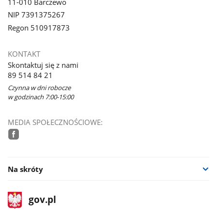
11-010 Barczewo
NIP 7391375267
Regon 510917873
KONTAKT
Skontaktuj się z nami
89 514 84 21
Czynna w dni robocze
w godzinach 7:00-15:00
MEDIA SPOŁECZNOŚCIOWE:
facebook
Na skróty
stopka
Strona
gov.pl
gov.pl
główna