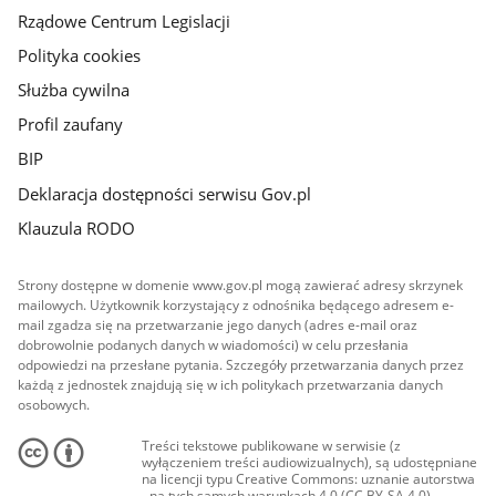
Rządowe Centrum Legislacji
Polityka cookies
Służba cywilna
Profil zaufany
BIP
Deklaracja dostępności serwisu Gov.pl
Klauzula RODO
Strony dostępne w domenie www.gov.pl mogą zawierać adresy skrzynek
mailowych. Użytkownik korzystający z odnośnika będącego adresem e-
mail zgadza się na przetwarzanie jego danych (adres e-mail oraz
dobrowolnie podanych danych w wiadomości) w celu przesłania
odpowiedzi na przesłane pytania. Szczegóły przetwarzania danych przez
każdą z jednostek znajdują się w ich politykach przetwarzania danych
osobowych.
Treści tekstowe publikowane w serwisie (z
wyłączeniem treści audiowizualnych), są udostępniane
na licencji typu Creative Commons: uznanie autorstwa
- na tych samych warunkach 4.0 (CC BY-SA 4.0).