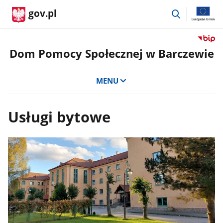
przejdź
gov.pl
do
wyszukiwar
Przejdź
do
Dom Pomocy Społecznej w Barczewie
serwis
Biulety
MENU
Informa
Publicz
Dom
Usługi bytowe
Pomoc
Społecz
w
Barcze