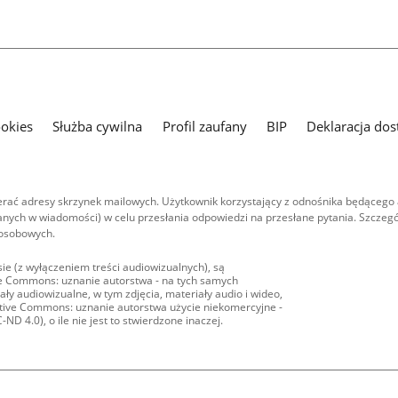
ookies
Służba cywilna
Profil zaufany
BIP
Deklaracja dos
ać adresy skrzynek mailowych. Użytkownik korzystający z odnośnika będącego 
nych w wiadomości) w celu przesłania odpowiedzi na przesłane pytania. Szczegó
 osobowych.
ie (z wyłączeniem treści audiowizualnych), są
ive Commons: uznanie autorstwa - na tych samych
ły audiowizualne, w tym zdjęcia, materiały audio i wideo,
eative Commons: uznanie autorstwa użycie niekomercyjne -
D 4.0), o ile nie jest to stwierdzone inaczej.