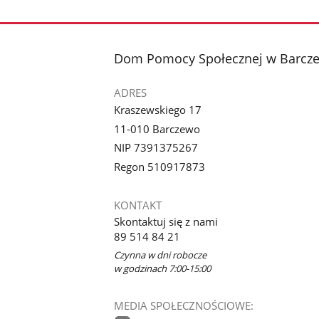
stopka
Dom Pomocy Społecznej w Barcz
ADRES
Kraszewskiego 17
11-010 Barczewo
NIP 7391375267
Regon 510917873
KONTAKT
Skontaktuj się z nami
89 514 84 21
Czynna w dni robocze
w godzinach 7:00-15:00
MEDIA SPOŁECZNOŚCIOWE: