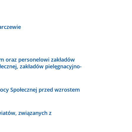
arczewie
om oraz personelowi zakładów
ecznej, zakładów pielęgnacyjno-
ocy Społecznej przed wzrostem
wiatów, związanych z