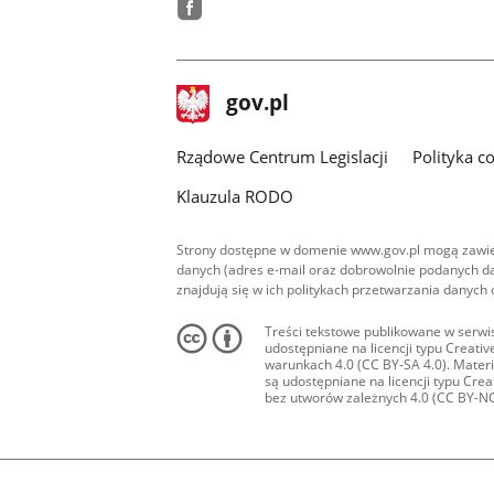
facebook
stopka
Strona
gov.pl
gov.pl
główna
Rządowe Centrum Legislacji
Polityka c
Klauzula RODO
Strony dostępne w domenie www.gov.pl mogą zawier
danych (adres e-mail oraz dobrowolnie podanych da
znajdują się w ich politykach przetwarzania danych
Treści tekstowe publikowane w serwis
udostępniane na licencji typu Creat
warunkach 4.0 (CC BY-SA 4.0). Materia
są udostępniane na licencji typu Cr
bez utworów zależnych 4.0 (CC BY-NC-N