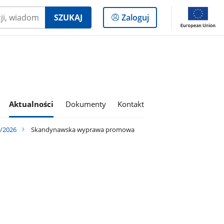
Logowanie
SZUKAJ
Zaloguj
do
panelu
Aktualności
Dokumenty
Kontakt
5/2026
Skandynawska wyprawa promowa