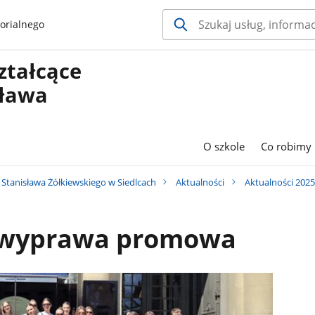
orialnego
ztałcące
sława
O szkole
Co robimy
Stanisława Żółkiewskiego w Siedlcach
Aktualności
Aktualności 202
 wyprawa promowa