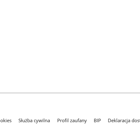
ookies
Służba cywilna
Profil zaufany
BIP
Deklaracja dos