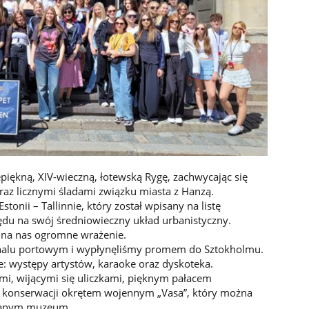
piękną, XIV-wieczną, łotewską Rygę, zachwycając się
az licznymi śladami związku miasta z Hanzą.
tonii – Tallinnie, który został wpisany na listę
du na swój średniowieczny układ urbanistyczny.
y na nas ogromne wrażenie.
inalu portowym i wypłynęliśmy promem do Sztokholmu.
je: występy artystów, karaoke oraz dyskoteka.
imi, wijącymi się uliczkami, pięknym pałacem
konserwacji okrętem wojennym „Vasa”, który można
owanym muzeum.