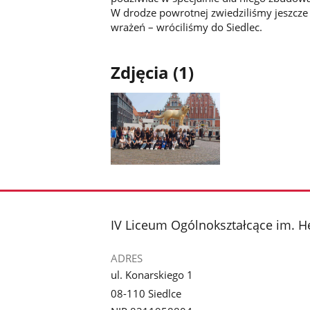
W drodze powrotnej zwiedziliśmy jeszcze 
wrażeń – wróciliśmy do Siedlec.
Zdjęcia (1)
Pokaż
zdjęcie
1
z
stopka
IV Liceum Ogólnokształcące im. H
galerii.
ADRES
ul. Konarskiego 1
08-110 Siedlce