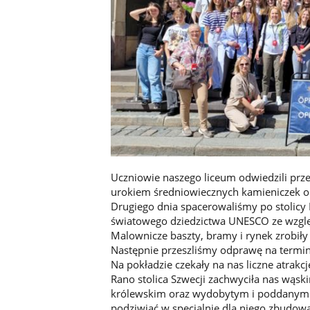
Uczniowie naszego liceum odwiedzili prze
urokiem średniowiecznych kamieniczek or
Drugiego dnia spacerowaliśmy po stolicy Es
światowego dziedzictwa UNESCO ze wzglę
Malownicze baszty, bramy i rynek zrobił
Następnie przeszliśmy odprawę na term
Na pokładzie czekały na nas liczne atrakc
Rano stolica Szwecji zachwyciła nas wąsk
królewskim oraz wydobytym i poddanym 
podziwiać w specjalnie dla niego zbud