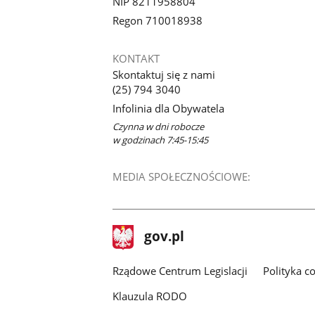
NIP 8211958804
Regon 710018938
KONTAKT
Skontaktuj się z nami
(25) 794 3040
Infolinia dla Obywatela
Czynna w dni robocze
w godzinach 7:45-15:45
MEDIA SPOŁECZNOŚCIOWE:
stopka
Strona
gov.pl
gov.pl
główna
Rządowe Centrum Legislacji
Polityka c
Klauzula RODO