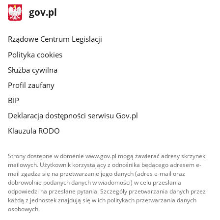
stopka
Strona
gov.pl
gov.pl
główna
Rządowe Centrum Legislacji
Polityka cookies
Służba cywilna
Profil zaufany
BIP
Deklaracja dostępności serwisu Gov.pl
Klauzula RODO
Strony dostępne w domenie www.gov.pl mogą zawierać adresy skrzynek
mailowych. Użytkownik korzystający z odnośnika będącego adresem e-
mail zgadza się na przetwarzanie jego danych (adres e-mail oraz
dobrowolnie podanych danych w wiadomości) w celu przesłania
odpowiedzi na przesłane pytania. Szczegóły przetwarzania danych przez
każdą z jednostek znajdują się w ich politykach przetwarzania danych
osobowych.