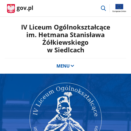
przejdź
gov.pl
do
wyszukiwar
IV Liceum Ogólnokształcące
im. Hetmana Stanisława
Żółkiewskiego
w Siedlcach
MENU