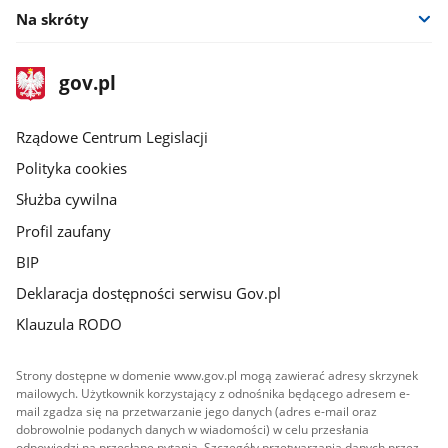
Na skróty
stopka
Strona
gov.pl
gov.pl
główna
Rządowe Centrum Legislacji
Polityka cookies
Służba cywilna
Profil zaufany
BIP
Deklaracja dostępności serwisu Gov.pl
Klauzula RODO
Strony dostępne w domenie www.gov.pl mogą zawierać adresy skrzynek
mailowych. Użytkownik korzystający z odnośnika będącego adresem e-
mail zgadza się na przetwarzanie jego danych (adres e-mail oraz
dobrowolnie podanych danych w wiadomości) w celu przesłania
odpowiedzi na przesłane pytania. Szczegóły przetwarzania danych przez