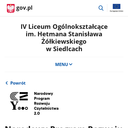
przejdź
gov.pl
do
wyszukiwar
IV Liceum Ogólnokształcące
im. Hetmana Stanisława
Żółkiewskiego
w Siedlcach
MENU
Powrót