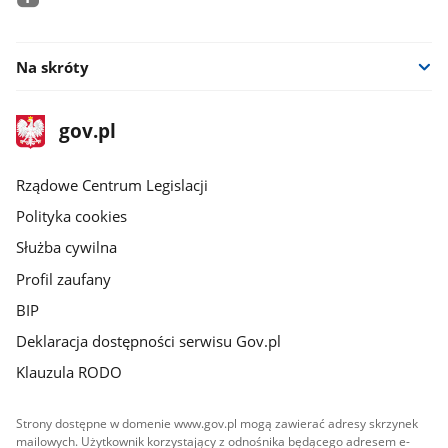
facebook
Na skróty
stopka
Strona
gov.pl
gov.pl
główna
Rządowe Centrum Legislacji
Polityka cookies
Służba cywilna
Profil zaufany
BIP
Deklaracja dostępności serwisu Gov.pl
Klauzula RODO
Strony dostępne w domenie www.gov.pl mogą zawierać adresy skrzynek
mailowych. Użytkownik korzystający z odnośnika będącego adresem e-