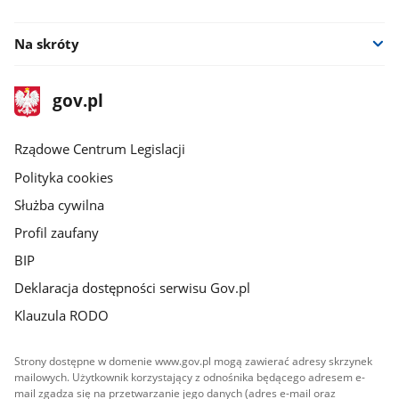
facebook
Na skróty
stopka
Strona
gov.pl
gov.pl
główna
Rządowe Centrum Legislacji
Polityka cookies
Służba cywilna
Profil zaufany
BIP
Deklaracja dostępności serwisu Gov.pl
Klauzula RODO
Strony dostępne w domenie www.gov.pl mogą zawierać adresy skrzynek
mailowych. Użytkownik korzystający z odnośnika będącego adresem e-
mail zgadza się na przetwarzanie jego danych (adres e-mail oraz