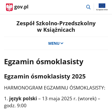
przejdź
gov.pl
do
wyszukiwar
Zespół Szkolno-Przedszkolny
w Książnicach
MENU
Egzamin ósmoklasisty
Egzamin ósmoklasisty 2025
HARMONOGRAM EGZAMINU ÓSMOKLASISTY:
1.
język polski
– 13 maja 2025 r. (wtorek) –
godz. 9:00