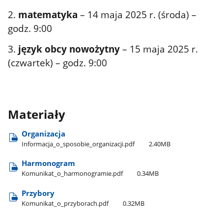
2.
matematyka
– 14 maja 2025 r. (środa) –
godz. 9:00
3.
język obcy nowożytny
– 15 maja 2025 r.
(czwartek) – godz. 9:00
Materiały
Organizacja
Informacja​_o​_sposobie​_organizacji.pdf
2.40MB
Harmonogram
Komunikat​_o​_harmonogramie.pdf
0.34MB
Przybory
Komunikat​_o​_przyborach.pdf
0.32MB