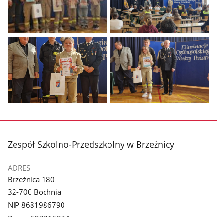
Pokaż
Pokaż
zdjęcie
zdjęcie
1
2
z
z
galerii.
galerii.
Pokaż
Pokaż
zdjęcie
zdjęcie
3
4
z
z
stopka
Zespół Szkolno-Przedszkolny w Brzeźnicy
galerii.
galerii.
ADRES
Brzeźnica 180
32-700 Bochnia
NIP 8681986790