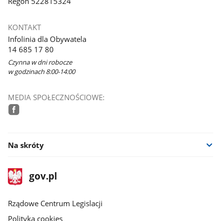
Regon 522815324
KONTAKT
Infolinia dla Obywatela
14 685 17 80
Czynna w dni robocze
w godzinach 8:00-14:00
MEDIA SPOŁECZNOŚCIOWE:
facebook
Na skróty
stopka
Strona
gov.pl
gov.pl
główna
Rządowe Centrum Legislacji
Polityka cookies