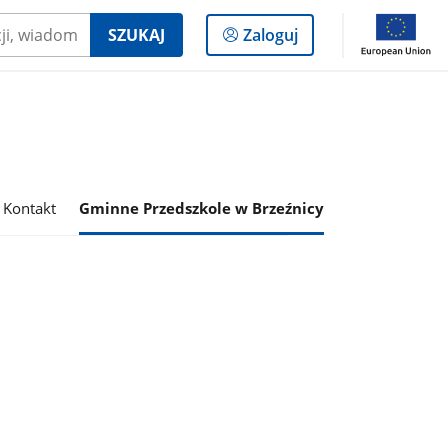
Logowanie
SZUKAJ
Zaloguj
do
panelu
Kontakt
Gminne Przedszkole w Brzeźnicy