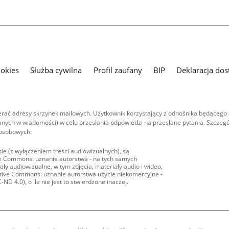
ookies
Służba cywilna
Profil zaufany
BIP
Deklaracja dos
ać adresy skrzynek mailowych. Użytkownik korzystający z odnośnika będącego 
nych w wiadomości) w celu przesłania odpowiedzi na przesłane pytania. Szczegó
 osobowych.
ie (z wyłączeniem treści audiowizualnych), są
ive Commons: uznanie autorstwa - na tych samych
ły audiowizualne, w tym zdjęcia, materiały audio i wideo,
eative Commons: uznanie autorstwa użycie niekomercyjne -
D 4.0), o ile nie jest to stwierdzone inaczej.