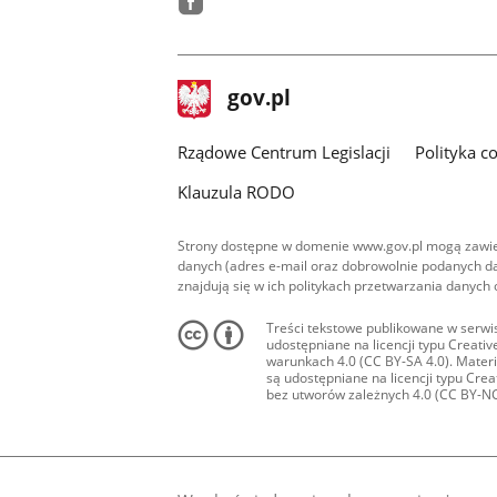
facebook
stopka
Strona
gov.pl
gov.pl
główna
Rządowe Centrum Legislacji
Polityka c
Klauzula RODO
Strony dostępne w domenie www.gov.pl mogą zawier
danych (adres e-mail oraz dobrowolnie podanych da
znajdują się w ich politykach przetwarzania danych
Treści tekstowe publikowane w serwis
udostępniane na licencji typu Creat
warunkach 4.0 (CC BY-SA 4.0). Materia
są udostępniane na licencji typu Cr
bez utworów zależnych 4.0 (CC BY-NC-N