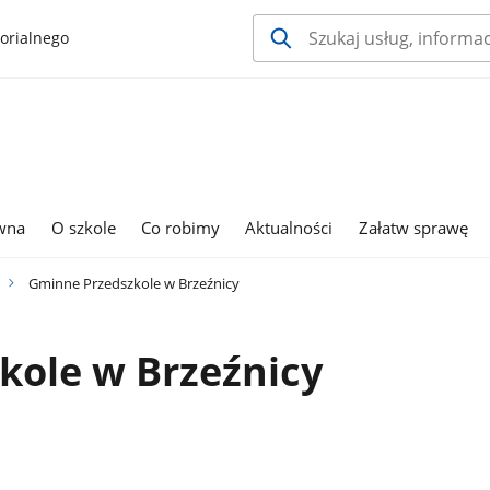
orialnego
ówna
O szkole
Co robimy
Aktualności
Załatw sprawę
Gminne Przedszkole w Brzeźnicy
kole w Brzeźnicy