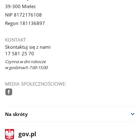
39-300 Mielec
NIP 8172176108
Regon 181136897
KONTAKT
Skontaktuj się z nami
17 581 25 70
Czynna w dni robocze
w godzinach 7:00-15:00
MEDIA SPOŁECZNOŚCIOWE:
facebook
Na skróty
stopka
Strona
gov.pl
gov.pl