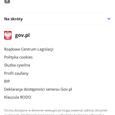
facebook
Na skróty
stopka
Strona
gov.pl
gov.pl
główna
Rządowe Centrum Legislacji
Polityka cookies
Służba cywilna
Profil zaufany
BIP
Deklaracja dostępności serwisu Gov.pl
Klauzula RODO
Strony dostępne w domenie www.gov.pl mogą zawierać adresy skrzynek
mailowych. Użytkownik korzystający z odnośnika będącego adresem e-