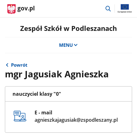
przejdź
gov.pl
do
wyszukiwar
Zespół Szkół w Podleszanach
MENU
Powrót
mgr Jagusiak Agnieszka
nauczyciel klasy "0"
E - mail
agnieszkajagusiak@zspodleszany.pl