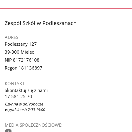
stopka
Zespół Szkół w Podleszanach
ADRES
Podleszany 127
39-300 Mielec
NIP 8172176108
Regon 181136897
KONTAKT
Skontaktuj się z nami
17 581 25 70
Czynna w dni robocze
w godzinach 7:00-15:00
MEDIA SPOŁECZNOŚCIOWE: