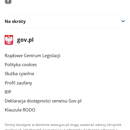
facebook
Na skróty
stopka
Strona
gov.pl
gov.pl
główna
Rządowe Centrum Legislacji
Polityka cookies
Służba cywilna
Profil zaufany
BIP
Deklaracja dostępności serwisu Gov.pl
Klauzula RODO
Strony dostępne w domenie www.gov.pl mogą zawierać adresy skrzynek
mailowych. Użytkownik korzystający z odnośnika będącego adresem e-