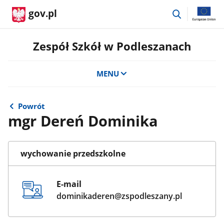
przejdź
gov.pl
do
wyszukiwar
Zespół Szkół w Podleszanach
MENU
Powrót
mgr Dereń Dominika
wychowanie przedszkolne
E-mail
dominikaderen@zspodleszany.pl