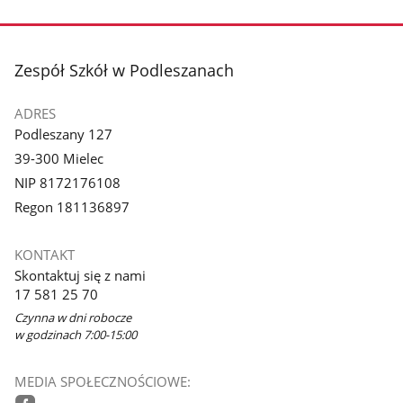
stopka
Zespół Szkół w Podleszanach
ADRES
Podleszany 127
39-300 Mielec
NIP 8172176108
Regon 181136897
KONTAKT
Skontaktuj się z nami
17 581 25 70
Czynna w dni robocze
w godzinach 7:00-15:00
MEDIA SPOŁECZNOŚCIOWE: