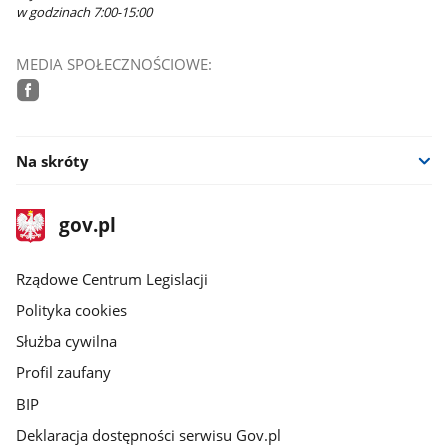
w godzinach 7:00-15:00
MEDIA SPOŁECZNOŚCIOWE:
facebook
Na skróty
stopka
Strona
gov.pl
gov.pl
główna
Rządowe Centrum Legislacji
Polityka cookies
Służba cywilna
Profil zaufany
BIP
Deklaracja dostępności serwisu Gov.pl