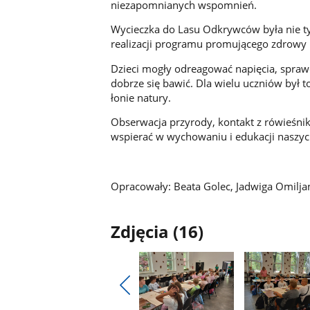
niezapomnianych wspomnień.
Wycieczka do Lasu Odkrywców była nie ty
realizacji programu promującego zdrowy i
Dzieci mogły odreagować napięcia, spraw
dobrze się bawić. Dla wielu uczniów był 
łonie natury.
Obserwacja przyrody, kontakt z rówieśnik
wspierać w wychowaniu i edukacji naszy
Opracowały: Beata Golec, Jadwiga Omiljan
Zdjęcia (16)
Pokaż