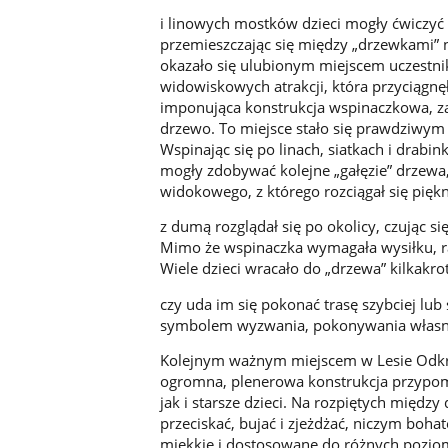
i linowych mostków dzieci mogły ćwiczyć
przemieszczając się między „drzewkami” 
okazało się ulubionym miejscem uczestnik
widowiskowych atrakcji, która przyciągnę
imponująca konstrukcja wspinaczkowa, z
drzewo. To miejsce stało się prawdziwym
Wspinając się po linach, siatkach i drab
mogły zdobywać kolejne „gałęzie” drzewa
widokowego, z którego rozciągał się pię
z dumą rozglądał się po okolicy, czując s
Mimo że wspinaczka wymagała wysiłku, rad
Wiele dzieci wracało do „drzewa” kilkakro
czy uda im się pokonać trasę szybciej lub s
symbolem wyzwania, pokonywania własnyc
Kolejnym ważnym miejscem w Lesie Odkry
ogromna, plenerowa konstrukcja przypomi
jak i starsze dzieci. Na rozpiętych międz
przeciskać, bujać i zjeżdżać, niczym boha
miękkie i dostosowane do różnych pozio