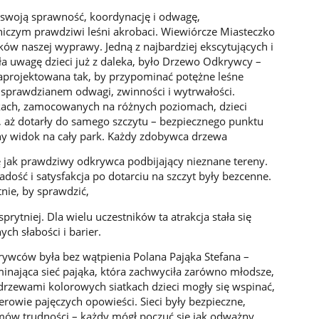
 swoją sprawność, koordynację i odwagę,
niczym prawdziwi leśni akrobaci. Wiewiórcze Miasteczko
ów naszej wyprawy. Jedną z najbardziej ekscytujących i
ła uwagę dzieci już z daleka, było Drzewo Odkrywcy –
aprojektowana tak, by przypominać potężne leśne
 sprawdzianem odwagi, zwinności i wytrwałości.
inkach, zamocowanych na różnych poziomach, dzieci
, aż dotarły do samego szczytu – bezpiecznego punktu
kny widok na cały park. Każdy zdobywca drzewa
ię jak prawdziwy odkrywca podbijający nieznane tereny.
ość i satysfakcja po dotarciu na szczyt były bezcenne.
tnie, by sprawdzić,
prytniej. Dla wielu uczestników ta atrakcja stała się
h słabości i barier.
wców była bez wątpienia Polana Pająka Stefana –
nająca sieć pająka, która zachwyciła zarówno młodsze,
y drzewami kolorowych siatkach dzieci mogły się wspinać,
terowie pajęczych opowieści. Sieci były bezpieczne,
mów trudności – każdy mógł poczuć się jak odważny