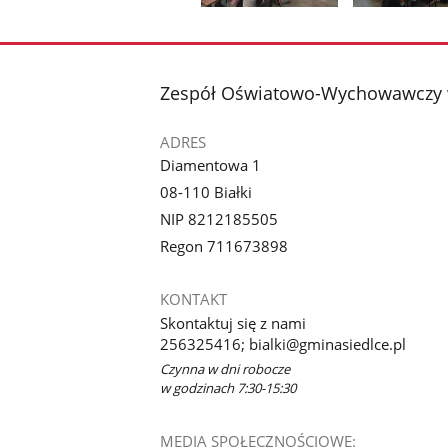
poprzednie
Pokaż
Pokaż
zdjęcia
zdjęcie
zdjęcie
1
2
z
z
stopka
Zespół Oświatowo-Wychowawczy 
galerii.
galerii.
ADRES
Diamentowa 1
08-110 Białki
NIP 8212185505
Regon 711673898
KONTAKT
Skontaktuj się z nami
256325416; bialki@gminasiedlce.pl
Czynna w dni robocze
w godzinach 7:30-15:30
MEDIA SPOŁECZNOŚCIOWE: