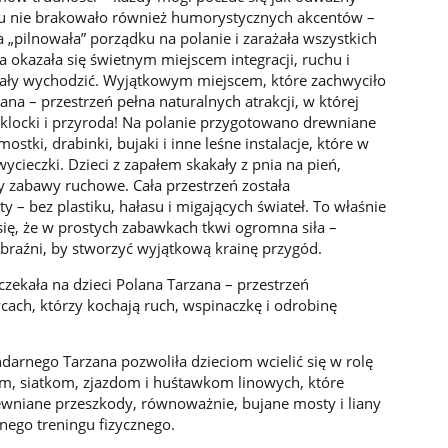
cu nie brakowało również humorystycznych akcentów –
a „pilnowała” porządku na polanie i zarażała wszystkich
 okazała się świetnym miejscem integracji, ruchu i
chciały wychodzić. Wyjątkowym miejscem, które zachwyciło
na – przestrzeń pełna naturalnych atrakcji, w której
 klocki i przyroda! Na polanie przygotowano drewniane
tki, drabinki, bujaki i inne leśne instalacje, które w
cieczki. Dzieci z zapałem skakały z pnia na pień,
 zabawy ruchowe. Cała przestrzeń została
y – bez plastiku, hałasu i migających świateł. To właśnie
 się, że w prostych zabawkach tkwi ogromna siła –
braźni, by stworzyć wyjątkową krainę przygód.
ekała na dzieci Polana Tarzana – przestrzeń
ach, którzy kochają ruch, wspinaczkę i odrobinę
darnego Tarzana pozwoliła dzieciom wcielić się w rolę
nom, siatkom, zjazdom i huśtawkom linowych, które
ewniane przeszkody, równoważnie, bujane mosty i liany
etnego treningu fizycznego.