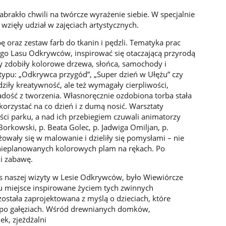
rakło chwili na twórcze wyrażenie siebie. W specjalnie
 wzięły udział w zajęciach artystycznych.
 oraz zestaw farb do tkanin i pędzli. Tematyka prac
ogo Lasu Odkrywców, inspirować się otaczającą przyrodą
by zdobiły kolorowe drzewa, słońca, samochody i
 typu: „Odkrywca przygód”, „Super dzień w Ułężu” czy
udziły kreatywność, ale też wymagały cierpliwości,
dość z tworzenia. Własnoręcznie ozdobiona torba stała
korzystać na co dzień i z dumą nosić. Warsztaty
ści parku, a nad ich przebiegiem czuwali animatorzy
Borkowski, p. Beata Golec, p. Jadwiga Omiljan, p.
żowały się w malowanie i dzieliły się pomysłami – nie
nieplanowanych kolorowych plam na rękach. Po
 i zabawę.
naszej wizyty w Lesie Odkrywców, było Wiewiórcze
hu miejsce inspirowane życiem tych zwinnych
została zaprojektowana z myślą o dzieciach, które
e po gałęziach. Wśród drewnianych domków,
k, zjeżdżalni