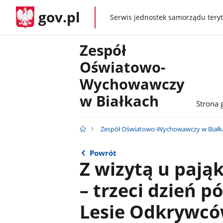
gov.pl
Serwis jednostek samorządu teryt
gov.pl
Zespół
Oświatowo-
Wychowawczy
w Białkach
Strona 
Zespół Oświatowo-Wychowawczy w Białk
Powrót
Z wizytą u pająk
– trzeci dzień p
Lesie Odkrywc