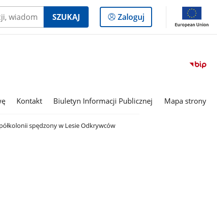
Logowanie
SZUKAJ
Zaloguj
do
panelu
Przejdź
do
serwisu
Biuletyn
wę
Kontakt
Biuletyn Informacji Publicznej
Mapa strony
Informac
Publiczn
eń półkolonii spędzony w Lesie Odkrywców
Zespół
Oświato
Wychow
w
Białkach