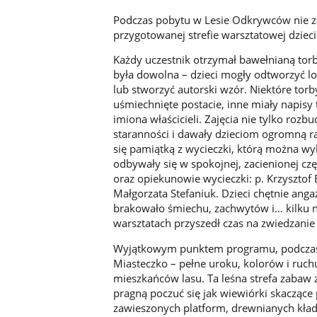
Podczas pobytu w Lesie Odkrywców nie zab
przygotowanej strefie warsztatowej dzieci
Każdy uczestnik otrzymał bawełnianą torbę
była dowolna – dzieci mogły odtworzyć l
lub stworzyć autorski wzór. Niektóre tor
uśmiechnięte postacie, inne miały napisy
imiona właścicieli. Zajęcia nie tylko rozb
staranności i dawały dzieciom ogromną ra
się pamiątką z wycieczki, którą można wy
odbywały się w spokojnej, zacienionej czę
oraz opiekunowie wycieczki: p. Krzysztof 
Małgorzata Stefaniuk. Dzieci chętnie anga
brakowało śmiechu, zachwytów i… kilku 
warsztatach przyszedł czas na zwiedzanie
Wyjątkowym punktem programu, podczas 
Miasteczko – pełne uroku, kolorów i ruc
mieszkańców lasu. Ta leśna strefa zabaw 
pragną poczuć się jak wiewiórki skacząc
zawieszonych platform, drewnianych kłade