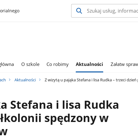
orialnego
główna
O szkole
Co robimy
Aktualności
Załatw spra
ach
Aktualności
Z wizytą u pająka Stefana i lisa Rudka – trzeci dzi
a Stefana i lisa Rudka
ółkolonii spędzony w
ów