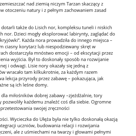
rzemieszczać nad ziemią niczym Tarzan skaczący z
ę w otoczeniu natury i z pełnym zachowaniem zasad
dotarli także do Lisich nor, kompleksu tuneli i niskich
 nor. Dzieci mogły eksplorować labirynty, zaglądać do
kryjówki”. Każda nora prowadziła do innego miejsca –
m ciasny korytarz lub niespodziewany skręt w
ach dostarczyła mnóstwo emocji – od ekscytacji przez
enia wyjścia. Był to doskonały sposób na rozwijanie
nej i odwagi. Lisie nory okazały się jedną z
ików wracało tam kilkukrotnie, za każdym razem
a lekcja przyrody przez zabawę – pokazująca, jak
ażne są ich leśne domy.
dla miłośników dobrej zabawy –zjeżdżalnie, tory
y pozwoliły każdemu znaleźć coś dla siebie. Ogromne
przetestowania swojej zręczności
ci. Wycieczka do Ułęża była nie tylko doskonałą okazją
egracji uczniów, budowania relacji i rozwijania
ęczeni, ale z uśmiechami na twarzy i głowami pełnymi