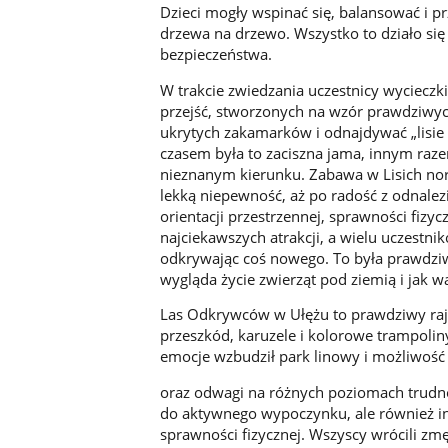
Dzieci mogły wspinać się, balansować i p
drzewa na drzewo. Wszystko to działo si
bezpieczeństwa.
W trakcie zwiedzania uczestnicy wycieczki 
przejść, stworzonych na wzór prawdziwych
ukrytych zakamarków i odnajdywać „lisie 
czasem była to zaciszna jama, innym raze
nieznanym kierunku. Zabawa w Lisich nor
lekką niepewność, aż po radość z odnalezi
orientacji przestrzennej, sprawności fizycz
najciekawszych atrakcji, a wielu uczestn
odkrywając coś nowego. To była prawdziw
wygląda życie zwierząt pod ziemią i jak w
Las Odkrywców w Ułężu to prawdziwy raj 
przeszkód, karuzele i kolorowe trampolin
emocje wzbudził park linowy i możliwość 
oraz odwagi na różnych poziomach trudnoś
do aktywnego wypoczynku, ale również int
sprawności fizycznej. Wszyscy wrócili zm