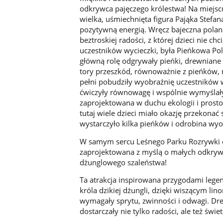
odkrywca pajęczego królestwa! Na miejs
wielka, uśmiechnięta figura Pająka Stefan
pozytywną energią. Wręcz bajeczna polana
beztroskiej radości, z której dzieci nie 
uczestników wycieczki, była Pieńkowa Pola
główną rolę odgrywały pieńki, drewniane
tory przeszkód, równoważnie z pieńków, mos
pełni pobudziły wyobraźnię uczestników wy
ćwiczyły równowagę i wspólnie wymyślały
zaprojektowana w duchu ekologii i prostot
tutaj wiele dzieci miało okazję przekonać
wystarczyło kilka pieńków i odrobina wyo
W samym sercu Leśnego Parku Rozrywki cz
zaprojektowana z myślą o małych odkrywc
dżunglowego szaleństwa!
Ta atrakcja inspirowana przygodami legen
króla dzikiej dżungli, dzięki wiszącym li
wymagały sprytu, zwinności i odwagi. Dr
dostarczały nie tylko radości, ale też świ