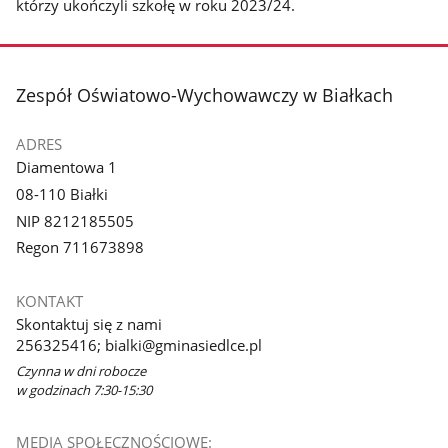
którzy ukończyli szkołę w roku 2023/24.
stopka
Zespół Oświatowo-Wychowawczy w Białkach
ADRES
Diamentowa 1
08-110 Białki
NIP 8212185505
Regon 711673898
KONTAKT
Skontaktuj się z nami
256325416; bialki@gminasiedlce.pl
Czynna w dni robocze
w godzinach 7:30-15:30
MEDIA SPOŁECZNOŚCIOWE: