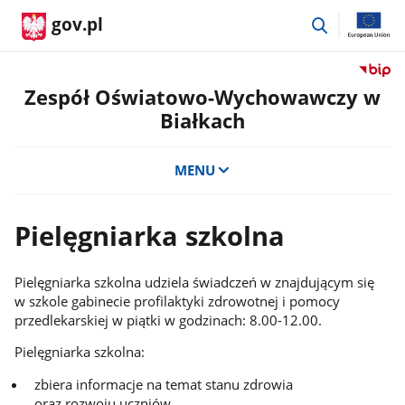
przejdź
gov.pl
do
wyszukiwar
Przejdź
do
Zespół Oświatowo-Wychowawczy w
serwis
Białkach
Biulety
Informa
Publicz
MENU
Zespół
Oświat
Wycho
Pielęgniarka szkolna
w
Białkac
Pielęgniarka szkolna udziela świadczeń w znajdującym się
w szkole gabinecie profilaktyki zdrowotnej i pomocy
przedlekarskiej w piątki w godzinach: 8.00-12.00.
Pielęgniarka szkolna:
zbiera informacje na temat stanu zdrowia
oraz rozwoju uczniów,