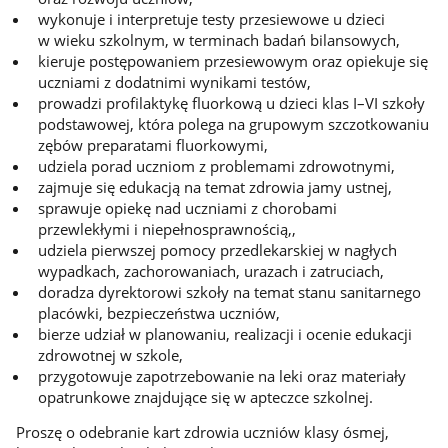
wykonuje i interpretuje testy przesiewowe u dzieci
w wieku szkolnym, w terminach badań bilansowych,
kieruje postępowaniem przesiewowym oraz opiekuje się
uczniami z dodatnimi wynikami testów,
prowadzi profilaktykę fluorkową u dzieci klas I–VI szkoły
podstawowej, która polega na grupowym szczotkowaniu
zębów preparatami fluorkowymi,
udziela porad uczniom z problemami zdrowotnymi,
zajmuje się edukacją na temat zdrowia jamy ustnej,
sprawuje opiekę nad uczniami z chorobami
przewlekłymi i niepełnosprawnością,,
udziela pierwszej pomocy przedlekarskiej w nagłych
wypadkach, zachorowaniach, urazach i zatruciach,
doradza dyrektorowi szkoły na temat stanu sanitarnego
placówki, bezpieczeństwa uczniów,
bierze udział w planowaniu, realizacji i ocenie edukacji
zdrowotnej w szkole,
przygotowuje zapotrzebowanie na leki oraz materiały
opatrunkowe znajdujące się w apteczce szkolnej.
Proszę o odebranie kart zdrowia uczniów klasy ósmej,