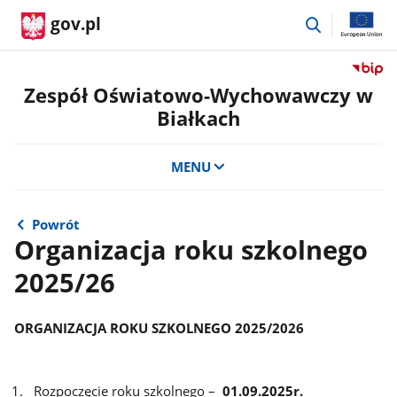
przejdź
gov.pl
do
wyszukiwar
Przejdź
do
Zespół Oświatowo-Wychowawczy w
serwis
Białkach
Biulety
Informa
Publicz
MENU
Zespół
Oświat
Wycho
Powrót
w
Organizacja roku szkolnego
Białkac
2025/26
ORGANIZACJA ROKU SZKOLNEGO 2025/2026
Rozpoczęcie roku szkolnego –
01.09.2025r.