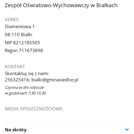
stopka
Zespół Oświatowo-Wychowawczy w Białkach
ADRES
Diamentowa 1
08-110 Białki
NIP 8212185505
Regon 711673898
KONTAKT
Skontaktuj się z nami
256325416; bialki@gminasiedlce.pl
Czynna w dni robocze
w godzinach 7:30-15:30
MEDIA SPOŁECZNOŚCIOWE:
Na skróty