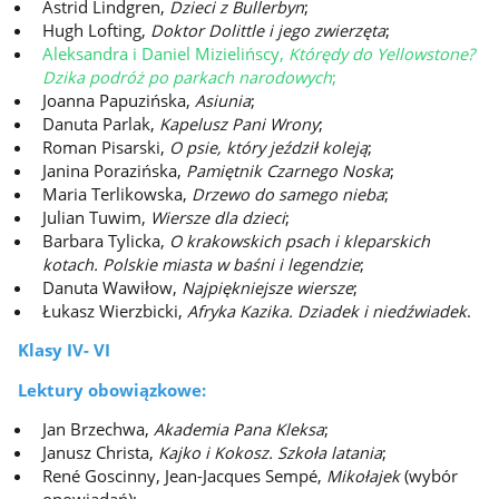
Astrid Lindgren,
Dzieci z Bullerbyn
;
Hugh Lofting,
Doktor Dolittle i jego zwierzęta
;
Aleksandra i Daniel Mizielińscy,
Którędy do Yellowstone?
Dzika podróż po parkach narodowych
;
Joanna Papuzińska,
Asiunia
;
Danuta Parlak,
Kapelusz Pani Wrony
;
Roman Pisarski,
O psie, który jeździł koleją
;
Janina Porazińska,
Pamiętnik Czarnego Noska
;
Maria Terlikowska,
Drzewo do samego nieba
;
Julian Tuwim,
Wiersze dla dzieci
;
Barbara Tylicka,
O krakowskich psach i kleparskich
kotach. Polskie miasta w baśni i legendzie
;
Danuta Wawiłow,
Najpiękniejsze wiersze
;
Łukasz Wierzbicki,
Afryka Kazika. Dziadek i niedźwiadek
.
Klasy IV- VI
Lektury obowiązkowe:
Jan Brzechwa,
Akademia Pana Kleksa
;
Janusz Christa,
Kajko i Kokosz. Szkoła latania
;
René Goscinny, Jean-Jacques Sempé,
Mikołajek
(wybór