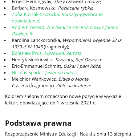
Ernest Hemingway,
Stary człowiek i morze
;
Barbara Kosmowska,
Pozłacana rybka
;
Zofia Kossak-Szczucka,
Bursztyny
(wybrane
opowiadanie);
André Frossard,
Nie lękajcie się! Rozmowy z Janem
Pawłem II
;
Karolina Lanckorońska,
Wspomnienia wojenne 22 IX
1939–5 IV 1945
(fragmenty);
Bolesław Prus,
Placówka, Zemsta
;
Henryk Sienkiewicz,
Krzyżacy
,
Sąd Ozyrysa
;
Eric-Emmanuel Schmitt,
Oskar i pani Róża
;
Nicolas Sparks,
Jesienna miłość
;
Melchior Wańkowicz,
Bitwa o Monte
Cassino
(fragmenty),
Ziele na kraterze
Kolorem zielonym oznaczono nowe pozycje w wykazie
lektur, obowiązujące od 1 września 2021 r.
Podstawa prawna
Rozporządzenie Ministra Edukacji i Nauki z dnia 13 sierpnia