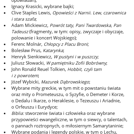
opowiadań);
Ignacy Krasicki, wybrane bajki;
Clive Staples Lewis,
Opowieści z Narnii. Lew, czarownica
i stara szafa
;
Adam Mickiewicz,
Powrót taty, Pani Twardowska, Pan
Tadeusz
(fragmenty, w tym: opisy, zwyczaje i obyczaje,
polowanie i koncert Wojskiego);
Ferenc Molnár,
Chłopcy z Placu Broni
;
Bolesław Prus,
Katarynka
;
Henryk Sienkiewicz,
W pustyni i w puszczy
;
Juliusz Słowacki,
W pamiętniku Zofii Bobrówny
;
John Ronald Reuel Tolkien,
Hobbit, czyli tam
i z powrotem
;
Józef Wybicki,
Mazurek Dąbrowskiego
;
Wybrane mity greckie, w tym mit o powstaniu świata
oraz mity o Prometeuszu, o Syzyfie, o Demeter i Korze,
o Dedalu i Ikarze, o Heraklesie, o Tezeuszu i Ariadnie,
o Orfeuszu i Eurydyce;
Biblia:
stworzenie świata i człowieka oraz wybrane
przypowieści ewangeliczne, w tym o siewcy, o talentach,
o pannach roztropnych, o miłosiernym Samarytaninie;
Wybrane podania i legendy polskie, w tym o Lechu,