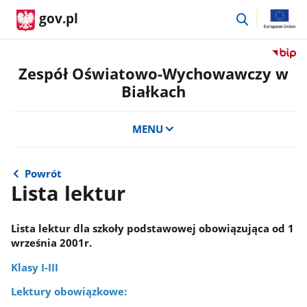
przejdź
gov.pl
do
wyszukiwar
Przejdź
do
Zespół Oświatowo-Wychowawczy w
serwis
Białkach
Biulety
Informa
Publicz
MENU
Zespół
Oświat
Wycho
Powrót
w
Lista lektur
Białkac
Lista lektur dla szkoły podstawowej obowiązująca od 1
września 2001r.
Klasy I-III
Lektury obowiązkowe: