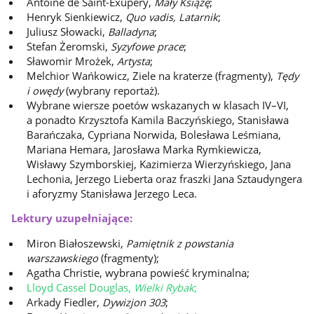
Antoine de Saint-Exupéry,
Mały Książę
;
Henryk Sienkiewicz,
Quo vadis, Latarnik
;
Juliusz Słowacki,
Balladyna
;
Stefan Żeromski,
Syzyfowe prace
;
Sławomir Mrożek,
Artysta
;
Melchior Wańkowicz, Ziele na kraterze (fragmenty),
Tędy
i owędy
(wybrany reportaż).
Wybrane wiersze poetów wskazanych w klasach IV–VI,
a ponadto Krzysztofa Kamila Baczyńskiego, Stanisława
Barańczaka, Cypriana Norwida, Bolesława Leśmiana,
Mariana Hemara, Jarosława Marka Rymkiewicza,
Wisławy Szymborskiej, Kazimierza Wierzyńskiego, Jana
Lechonia, Jerzego Lieberta oraz fraszki Jana Sztaudyngera
i aforyzmy Stanisława Jerzego Leca.
Lektury uzupełniające:
Miron Białoszewski,
Pamiętnik z powstania
warszawskiego
(fragmenty);
Agatha Christie, wybrana powieść kryminalna;
Lloyd Cassel Douglas,
Wielki Rybak
;
Arkady Fiedler,
Dywizjon 303
;