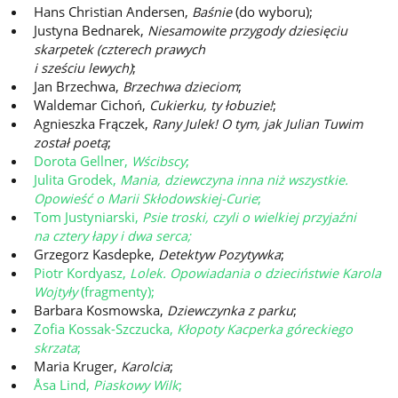
Hans Christian Andersen,
Baśnie
(do wyboru);
Justyna Bednarek,
Niesamowite przygody dziesięciu
skarpetek (czterech prawych
i sześciu lewych)
;
Jan Brzechwa,
Brzechwa dzieciom
;
Waldemar Cichoń,
Cukierku, ty łobuzie!
;
Agnieszka Frączek,
Rany Julek! O tym, jak Julian Tuwim
został poetą
;
Dorota Gellner,
Wścibscy
;
Julita Grodek,
Mania, dziewczyna inna niż wszystkie.
Opowieść o Marii Skłodowskiej-Curie
;
Tom Justyniarski,
Psie troski, czyli o wielkiej przyjaźni
na cztery łapy i dwa serca;
Grzegorz Kasdepke,
Detektyw Pozytywka
;
Piotr Kordyasz,
Lolek. Opowiadania o dzieciństwie Karola
Wojtyły
(fragmenty);
Barbara Kosmowska,
Dziewczynka z parku
;
Zofia Kossak-Szczucka,
Kłopoty Kacperka góreckiego
skrzata
;
Maria Kruger,
Karolcia
;
Åsa Lind,
Piaskowy Wilk
;