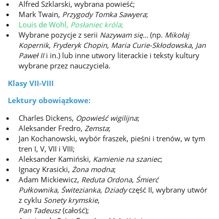
Alfred Szklarski, wybrana powieść;
Mark Twain,
Przygody Tomka Sawyera
;
Louis de Wohl,
Posłaniec króla
;
Wybrane pozycje z serii
Nazywam się…
(np.
Mikołaj
Kopernik
,
Fryderyk Chopin
,
Maria Curie-Skłodowska
,
Jan
Paweł II
i in.) lub inne utwory literackie i teksty kultury
wybrane przez nauczyciela.
Klasy VII-VIII
Lektury obowiązkowe:
Charles Dickens,
Opowieść wigilijna
;
Aleksander Fredro,
Zemsta
;
Jan Kochanowski, wybór fraszek, pieśni i trenów, w tym
tren I, V, VII i VIII;
Aleksander Kamiński,
Kamienie na szaniec
;
Ignacy Krasicki,
Żona modna
;
Adam Mickiewicz,
Reduta Ordona
,
Śmierć
Pułkownika
,
Świtezianka
,
Dziady
część II, wybrany utwór
z cyklu
Sonety krymskie
,
Pan Tadeusz
(całość);