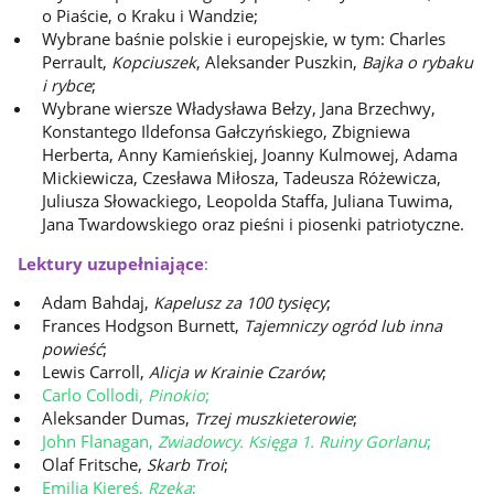
o Piaście, o Kraku i Wandzie;
Wybrane baśnie polskie i europejskie, w tym: Charles
Perrault,
Kopciuszek
, Aleksander Puszkin,
Bajka o rybaku
i rybce
;
Wybrane wiersze Władysława Bełzy, Jana Brzechwy,
Konstantego Ildefonsa Gałczyńskiego, Zbigniewa
Herberta, Anny Kamieńskiej, Joanny Kulmowej, Adama
Mickiewicza, Czesława Miłosza, Tadeusza Różewicza,
Juliusza Słowackiego, Leopolda Staffa, Juliana Tuwima,
Jana Twardowskiego oraz pieśni i piosenki patriotyczne.
Lektury uzupełniające
:
Adam Bahdaj,
Kapelusz za 100 tysięcy
;
Frances Hodgson Burnett,
Tajemniczy ogród lub inna
powieść
;
Lewis Carroll,
Alicja w Krainie Czarów
;
Carlo Collodi,
Pinokio
;
Aleksander Dumas,
Trzej muszkieterowie
;
John Flanagan,
Zwiadowcy. Księga 1. Ruiny Gorlanu
;
Olaf Fritsche,
Skarb Troi
;
Emilia Kiereś,
Rzeka
;