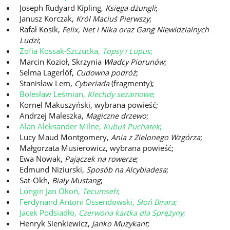
Joseph Rudyard Kipling,
Księga dżungli
;
Janusz Korczak,
Król Maciuś Pierwszy
;
Rafał Kosik,
Felix, Net i Nika oraz Gang Niewidzialnych
Ludzi
;
Zofia Kossak-Szczucka,
Topsy i Lupus
;
Marcin Kozioł, Skrzynia
Władcy Piorunów
;
Selma Lagerlöf,
Cudowna podróż
;
Stanisław Lem,
Cyberiada
(fragmenty);
Bolesław Leśmian,
Klechdy sezamowe
;
Kornel Makuszyński, wybrana powieść;
Andrzej Maleszka,
Magiczne drzewo
;
Alan Aleksander Milne,
Kubuś Puchatek
;
Lucy Maud Montgomery,
Ania z Zielonego Wzgórza
;
Małgorzata Musierowicz, wybrana powieść;
Ewa Nowak,
Pajączek na rowerze
;
Edmund Niziurski,
Sposób na Alcybiadesa
;
Sat-Okh,
Biały Mustang
;
Longin Jan Okoń,
Tecumseh
;
Ferdynand Antoni Ossendowski,
Słoń Birara
;
Jacek Podsiadło,
Czerwona kartka dla Sprężyny
;
Henryk Sienkiewicz,
Janko Muzykant
;