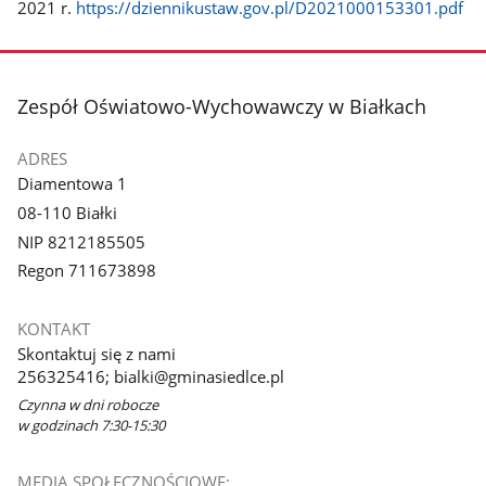
2021 r.
https://dziennikustaw.gov.pl/D2021000153301.pdf
stopka
Zespół Oświatowo-Wychowawczy w Białkach
ADRES
Diamentowa 1
08-110 Białki
NIP 8212185505
Regon 711673898
KONTAKT
Skontaktuj się z nami
256325416; bialki@gminasiedlce.pl
Czynna w dni robocze
w godzinach 7:30-15:30
MEDIA SPOŁECZNOŚCIOWE: