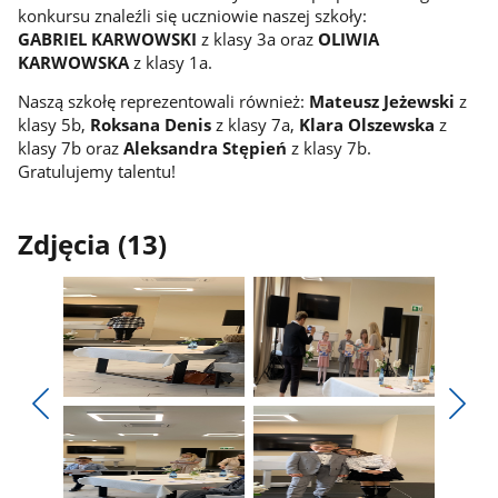
konkursu znaleźli się uczniowie naszej szkoły:
GABRIEL KARWOWSKI
z klasy 3a oraz
OLIWIA
KARWOWSKA
z klasy 1a.
Naszą szkołę reprezentowali również:
Mateusz Jeżewski
z
klasy 5b,
Roksana Denis
z klasy 7a,
Klara Olszewska
z
klasy 7b oraz
Aleksandra Stępień
z klasy 7b.
Gratulujemy talentu!
Zdjęcia (13)
Pokaż
Pokaż
zdjęcie
zdjęcie
Pokaż
Poka
1
2
poprzednie
nest
z
z
zdjęcia
zdjęc