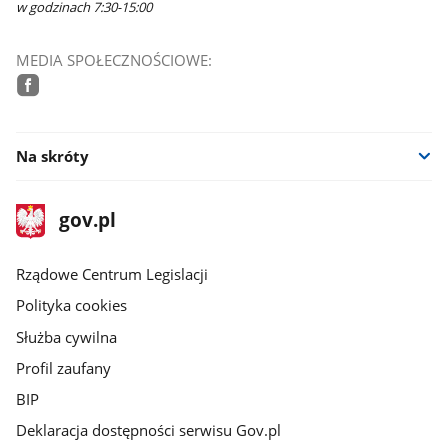
w godzinach 7:30-15:00
MEDIA SPOŁECZNOŚCIOWE:
facebook
Na skróty
stopka
Strona
gov.pl
gov.pl
główna
Rządowe Centrum Legislacji
Polityka cookies
Służba cywilna
Profil zaufany
BIP
Deklaracja dostępności serwisu Gov.pl