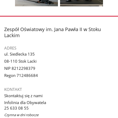
galerii.
galerii.
Pokaż
Pokaż
zdjęcie
zdjęcie
3
4
z
z
stopka
Zespół Oświatowy im. Jana Pawła II w Stoku
galerii.
galerii.
Lackim
ADRES
ul. Siedlecka 135
08-110 Stok Lacki
NIP 8212298379
Regon 712486684
KONTAKT
Skontaktuj się z nami
Infolinia dla Obywatela
25 633 08 55
Czynna w dni robocze