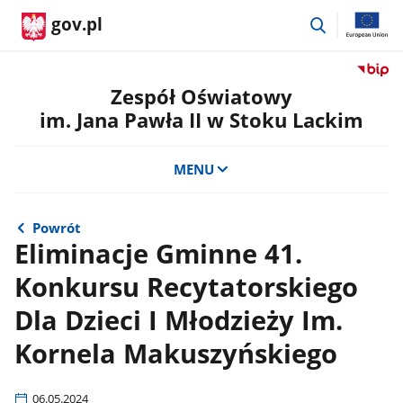
przejdź
gov.pl
do
wyszukiwar
Przejdź
do
Zespół Oświatowy
serwis
im. Jana Pawła II w Stoku Lackim
Biulety
Informa
Publicz
MENU
Zespół
Oświat
im.
Powrót
Jana
Eliminacje Gminne 41.
Pawła
Konkursu Recytatorskiego
II
w
Dla Dzieci I Młodzieży Im.
Stoku
Lackim
Kornela Makuszyńskiego
06.05.2024