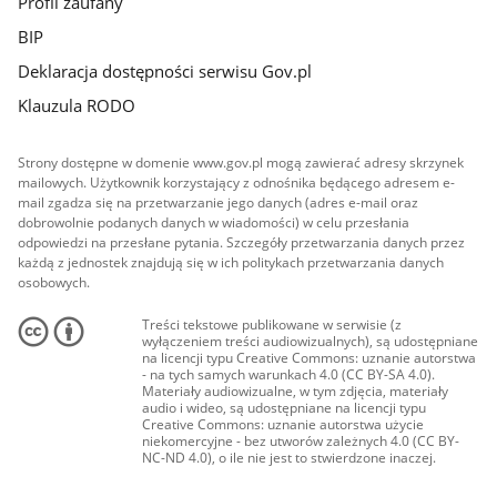
Profil zaufany
BIP
Deklaracja dostępności serwisu Gov.pl
Klauzula RODO
Strony dostępne w domenie www.gov.pl mogą zawierać adresy skrzynek
mailowych. Użytkownik korzystający z odnośnika będącego adresem e-
mail zgadza się na przetwarzanie jego danych (adres e-mail oraz
dobrowolnie podanych danych w wiadomości) w celu przesłania
odpowiedzi na przesłane pytania. Szczegóły przetwarzania danych przez
każdą z jednostek znajdują się w ich politykach przetwarzania danych
osobowych.
Treści tekstowe publikowane w serwisie (z
wyłączeniem treści audiowizualnych), są udostępniane
na licencji typu Creative Commons: uznanie autorstwa
- na tych samych warunkach 4.0 (CC BY-SA 4.0).
Materiały audiowizualne, w tym zdjęcia, materiały
audio i wideo, są udostępniane na licencji typu
Creative Commons: uznanie autorstwa użycie
niekomercyjne - bez utworów zależnych 4.0 (CC BY-
NC-ND 4.0), o ile nie jest to stwierdzone inaczej.