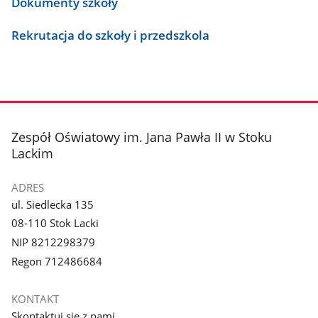
Dokumenty szkoły
Rekrutacja do szkoły i przedszkola
stopka
Zespół Oświatowy im. Jana Pawła II w Stoku
Lackim
ADRES
ul. Siedlecka 135
08-110 Stok Lacki
NIP 8212298379
Regon 712486684
KONTAKT
Skontaktuj się z nami