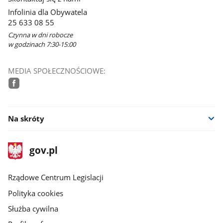
Infolinia dla Obywatela
25 633 08 55
Czynna w dni robocze
w godzinach 7:30-15:00
MEDIA SPOŁECZNOŚCIOWE:
facebook
Na skróty
stopka
Strona
gov.pl
gov.pl
główna
Rządowe Centrum Legislacji
Polityka cookies
Służba cywilna