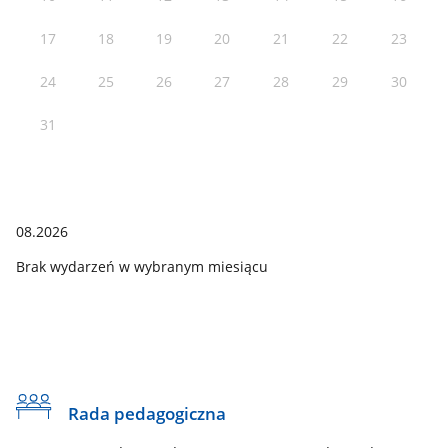
17
18
19
20
21
22
23
24
25
26
27
28
29
30
31
08.2026
Brak wydarzeń w wybranym miesiącu
Rada pedagogiczna