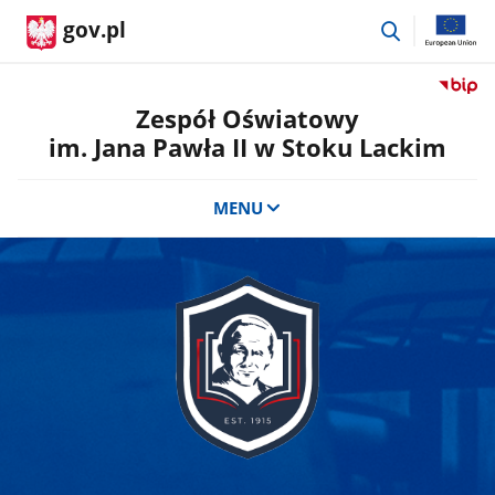
przejdź
gov.pl
do
wyszukiwar
Przejdź
do
Zespół Oświatowy
serwis
im. Jana Pawła II w Stoku Lackim
Biulety
Informa
Publicz
MENU
Zespół
Oświat
im.
Jana
Pawła
II
w
Stoku
Lackim