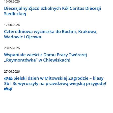
16.06.2026
Diecezjalny Zjazd Szkolnych Kół Caritas Diecezji
Siedleckiej
17.06.2026
Czterodniowa wycieczka do Bochni, Krakowa,
Wadowic i Ojcowa.
20.05.2026
Wspaniałe wieści z Domu Pracy Twórczej
„Reymontówka” w Chlewiskach!
27.06.2026
🌿🧀 Sielski dzień w Mitowskiej Zagrodzie – klasy
3b i 3c wyruszyły na prawdziwą wiejską przygodę!
🧀🌿