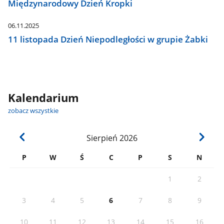
Międzynarodowy Dzień Kropki
06.11.2025
11 listopada Dzień Niepodległości w grupie Żabki
Kalendarium
zobacz wszystkie
Sierpień
2026
P
W
Ś
C
P
S
N
1
2
3
4
5
6
7
8
9
10
11
12
13
14
15
16