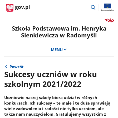
przejdź
gov.pl
do
wyszukiwar
Przejdź
do
Szkoła Podstawowa im. Henryka
serwis
Sienkiewicza w Radomyśli
Biulety
Informa
Publicz
MENU
Szkoła
Podst
im.
Powrót
Henryk
Sukcesy uczniów w roku
Sienkie
szkolnym 2021/2022
w
Radomy
Uczniowie naszej szkoły biorą udział w różnych
konkursach. Ich sukcesy – te małe i te duże sprawiają
wiele zadowolenia i radości nie tylko uczniom, ale
także nam nauczycielom. Gratulujemy wszystkim z