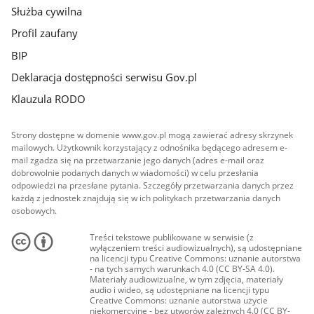
Służba cywilna
Profil zaufany
BIP
Deklaracja dostępności serwisu Gov.pl
Klauzula RODO
Strony dostępne w domenie www.gov.pl mogą zawierać adresy skrzynek
mailowych. Użytkownik korzystający z odnośnika będącego adresem e-
mail zgadza się na przetwarzanie jego danych (adres e-mail oraz
dobrowolnie podanych danych w wiadomości) w celu przesłania
odpowiedzi na przesłane pytania. Szczegóły przetwarzania danych przez
każdą z jednostek znajdują się w ich politykach przetwarzania danych
osobowych.
Treści tekstowe publikowane w serwisie (z
wyłączeniem treści audiowizualnych), są udostępniane
na licencji typu Creative Commons: uznanie autorstwa
- na tych samych warunkach 4.0 (CC BY-SA 4.0).
Materiały audiowizualne, w tym zdjęcia, materiały
audio i wideo, są udostępniane na licencji typu
Creative Commons: uznanie autorstwa użycie
niekomercyjne - bez utworów zależnych 4.0 (CC BY-