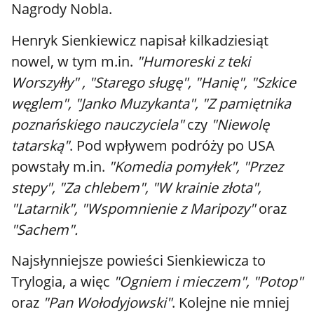
Nagrody Nobla.
Henryk Sienkiewicz napisał kilkadziesiąt
nowel, w tym m.in.
"Humoreski z teki
Worszyłły" , "Starego sługę", "Hanię", "Szkice
węglem", "Janko Muzykanta", "Z pamiętnika
poznańskiego nauczyciela"
czy
"Niewolę
tatarską"
. Pod wpływem podróży po USA
powstały m.in.
"Komedia pomyłek", "Przez
stepy", "Za chlebem", "W krainie złota",
"Latarnik", "Wspomnienie z Maripozy"
oraz
"Sachem".
Najsłynniejsze powieści Sienkiewicza to
Trylogia, a więc
"Ogniem i mieczem", "Potop"
oraz
"Pan Wołodyjowski"
. Kolejne nie mniej