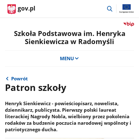
przejdź
gov.pl
do
wyszukiwar
Przejdź
do
Szkoła Podstawowa im. Henryka
serwis
Sienkiewicza w Radomyśli
Biulety
Informa
Publicz
MENU
Szkoła
Podst
im.
Powrót
Henryk
Patron szkoły
Sienkie
w
Radomy
Henryk Sienkiewicz - powieściopisarz, nowelista,
dziennikarz, publicysta. Pierwszy polski laureat
literackiej Nagrody Nobla, wielbiony przez pokolenia
rodaków za budzenie poczucia narodowej wspólnoty i
patriotycznego ducha.