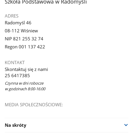
stopka
Szkoła Podstawowa w Radomyśli
ADRES
Radomyśl 46
08-112 Wiśniew
NIP 821 255 32 74
Regon 001 137 422
KONTAKT
Skontaktuj się z nami
25 6417385
Czynna w dni robocze
w godzinach 8:00-16:00
MEDIA SPOŁECZNOŚCIOWE:
Na skróty