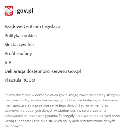
stopka
Strona
gov.pl
gov.pl
główna
Rządowe Centrum Legislacji
Polityka cookies
Służba cywilna
Profil zaufany
BIP
Deklaracja dostępności serwisu Gov.pl
Klauzula RODO
Strony dostępne w domenie www.gov.pl mogą zawierać adresy skrzynek
mailowych. Użytkownik korzystający z odnośnika będącego adresem e-
mail zgadza się na przetwarzanie jego danych (adres e-mail oraz
dobrowolnie podanych danych w wiadomości) w celu przesłania
odpowiedzi na przesłane pytania. Szczegóły przetwarzania danych przez
każdą z jednostek znajdują się w ich politykach przetwarzania danych
osobowych.