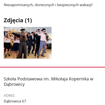
Niezapomnianych, słonecznych i bezpiecznych wakacji!
Zdjęcia (1)
Pokaż
zdjęcie
1
z
stopka
Szkoła Podstawowa im. Mikołaja Kopernika w
galerii.
Dąbrowicy
ADRES
Dąbrowica 67