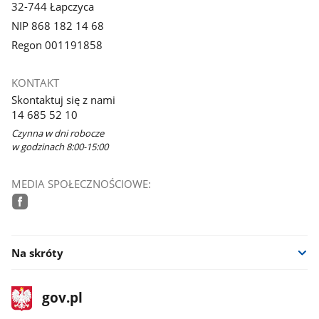
32-744 Łapczyca
NIP 868 182 14 68
Regon 001191858
KONTAKT
Skontaktuj się z nami
14 685 52 10
Czynna w dni robocze
w godzinach 8:00-15:00
MEDIA SPOŁECZNOŚCIOWE:
facebook
Na skróty
stopka
Strona
gov.pl
gov.pl
główna