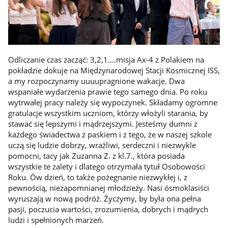
Odliczanie czas zacząć: 3,2,1….misja Ax-4 z Polakiem na
pokładzie dokuje na Międzynarodowej Stacji Kosmicznej ISS,
a my rozpoczynamy uuuupragnione wakacje. Dwa
wspaniałe wydarzenia prawie tego samego dnia. Po roku
wytrwałej pracy należy się wypoczynek. Składamy ogromne
gratulacje wszystkim uczniom, którzy włożyli starania, by
stawać się lepszymi i mądrzejszymi. Jesteśmy dumni z
każdego świadectwa z paskiem i z tego, że w naszej szkole
uczą się ludzie dobrzy, wrażliwi, serdeczni i niezwykle
pomocni, tacy jak Zuzanna Z. z kl.7., która posiada
wszystkie te zalety i dlatego otrzymała tytuł Osobowości
Roku. Ów dzień, to także pożegnanie niezwykłej i, z
pewnością, niezapomnianej młodzieży. Nasi ósmoklasiści
wyruszają w nową podróż. Życzymy, by była ona pełna
pasji, poczucia wartości, zrozumienia, dobrych i mądrych
ludzi i spełnionych marzeń.