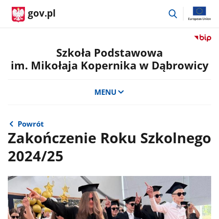
przejdź
gov.pl
do
wyszukiwar
Przejdź
do
Szkoła Podstawowa
serwis
im. Mikołaja Kopernika w Dąbrowicy
Biulety
Informa
Publicz
MENU
Szkoła
Podst
im.
Powrót
Mikołaj
Zakończenie Roku Szkolnego
Kopern
2024/25
w
Dąbrow