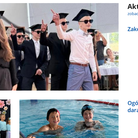
Ak
zobac
Zak
Ogó
dar