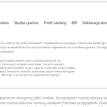
ookies
Służba cywilna
Profil zaufany
BIP
Deklaracja dos
ać adresy skrzynek mailowych. Użytkownik korzystający z odnośnika będącego 
nych w wiadomości) w celu przesłania odpowiedzi na przesłane pytania. Szczegó
 osobowych.
ie (z wyłączeniem treści audiowizualnych), są
ive Commons: uznanie autorstwa - na tych samych
ły audiowizualne, w tym zdjęcia, materiały audio i wideo,
eative Commons: uznanie autorstwa użycie niekomercyjne -
D 4.0), o ile nie jest to stwierdzone inaczej.
oziomie stosujemy pliki cookies. Korzystanie z naszej witryny 
e można dokonać zmiany ustawień Państwa przeglądarki. Dodat