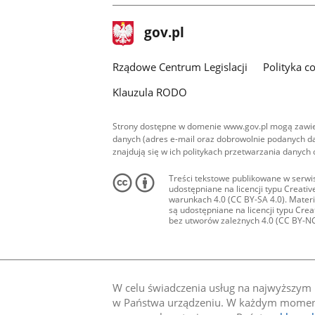
stopka
Strona
gov.pl
gov.pl
główna
Rządowe Centrum Legislacji
Polityka c
Klauzula RODO
Strony dostępne w domenie www.gov.pl mogą zawier
danych (adres e-mail oraz dobrowolnie podanych da
znajdują się w ich politykach przetwarzania danych
Treści tekstowe publikowane w serwis
udostępniane na licencji typu Creat
warunkach 4.0 (CC BY-SA 4.0). Materia
są udostępniane na licencji typu Cr
bez utworów zależnych 4.0 (CC BY-NC-N
W celu świadczenia usług na najwyższym p
w Państwa urządzeniu. W każdym momenci