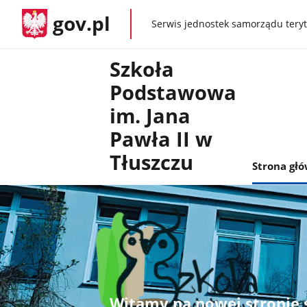
gov.pl
Serwis jednostek samorządu teryt
gov.pl
Szkoła
Podstawowa
im. Jana
Pawła II w
Tłuszczu
Strona gł
Witamy na nowej stronie 