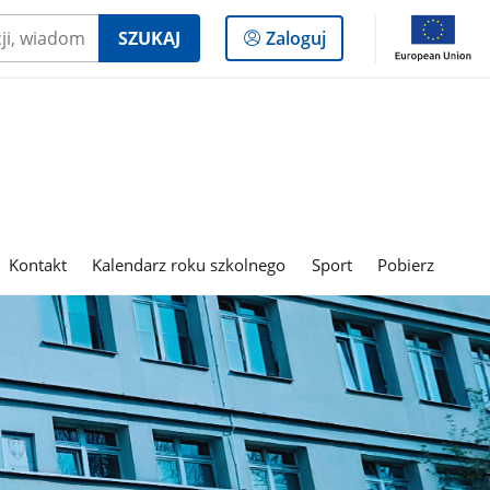
Logowanie
SZUKAJ
Zaloguj
do
panelu
Kontakt
Kalendarz roku szkolnego
Sport
Pobierz