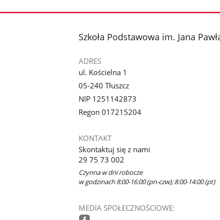
stopka
Szkoła Podstawowa im. Jana Pawła
ADRES
ul. Kościelna 1
05-240 Tłuszcz
NIP 1251142873
Regon 017215204
KONTAKT
Skontaktuj się z nami
29 75 73 002
Czynna w dni robocze
w godzinach 8:00-16:00 (pn-czw); 8:00-14:00 (pt)
MEDIA SPOŁECZNOŚCIOWE: