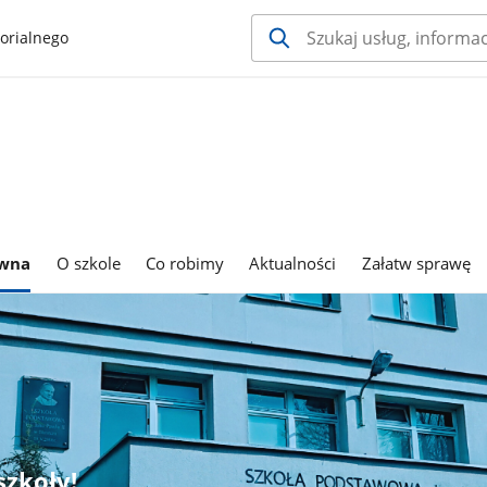
orialnego
ówna
O szkole
Co robimy
Aktualności
Załatw sprawę
szkoły!