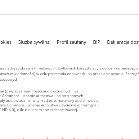
ookies
Służba cywilna
Profil zaufany
BIP
Deklaracja dos
ać adresy skrzynek mailowych. Użytkownik korzystający z odnośnika będącego 
nych w wiadomości) w celu przesłania odpowiedzi na przesłane pytania. Szczegó
 osobowych.
ie (z wyłączeniem treści audiowizualnych), są
ive Commons: uznanie autorstwa - na tych samych
ły audiowizualne, w tym zdjęcia, materiały audio i wideo,
eative Commons: uznanie autorstwa użycie niekomercyjne -
D 4.0), o ile nie jest to stwierdzone inaczej.