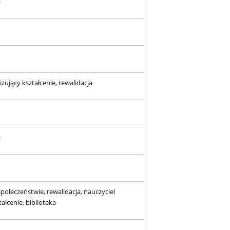
a
zujący kształcenie, rewalidacja
a
społeczeństwie, rewalidacja, nauczyciel
ałcenie, biblioteka