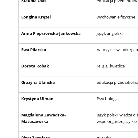
Klaudia Olas
edukacja przedszkoln
Longina Kręzel
wychowanie fizyczne
Anna Pieprzowska-Jankowska
język angielski
Ewa Pilarska
nauczyciel współorgani
Dorota Robak
religia, świetlica
Grażyna Ulańska
edukacja przedszkoln
Krystyna Ulman
Psychologia
Magdalena Zawadzka-
język polski, wiedza o 
Matuszewska
współorganizujący kszt
Piotr Zganiacz
muzyka