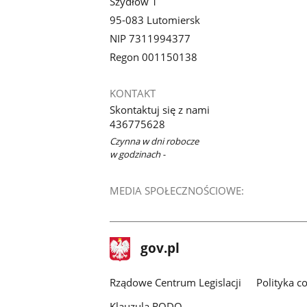
Szydłów 1
95-083 Lutomiersk
NIP 7311994377
Regon 001150138
KONTAKT
Skontaktuj się z nami
436775628
Czynna w dni robocze
w godzinach -
MEDIA SPOŁECZNOŚCIOWE:
stopka
Strona
gov.pl
gov.pl
główna
Rządowe Centrum Legislacji
Polityka c
Klauzula RODO