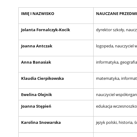
IMIĘ I NAZWISKO
NAUCZANE PRZEDM
Jolanta Fornalczyk-Kocik
dyrektor szkoły,
naucz
Joanna Antczak
logopeda, nauczyciel w
Anna Banasiak
informatyka, geografia,
Klaudia Cierpikowska
matematyka, informa
Ewelina Olejnik
nauczyciel współorgani
Joanna Stępień
edukacja wczesnoszko
Karolina Snowarska
język polski, historia, ś