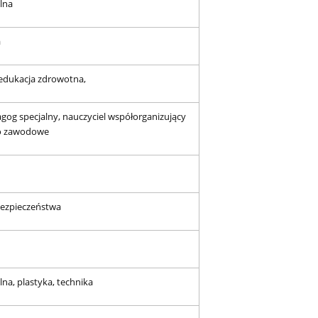
lna
a
 edukacja zdrowotna,
gog specjalny, nauczyciel współorganizujący
wo zawodowe
bezpieczeństwa
na, plastyka, technika