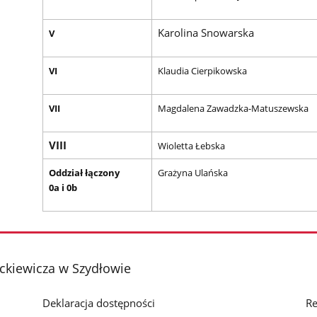
Karolina Snowarska
V
VI
Klaudia Cierpikowska
VII
Magdalena Zawadzka-Matuszewska
VIII
Wioletta Łebska
Oddział łączony
Grażyna Ulańska
0a i 0b
kiewicza w Szydłowie
Deklaracja dostępności
Re