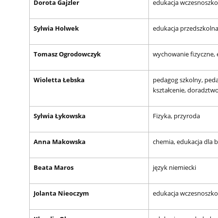
Dorota Gajzler
edukacja wczesnoszko
Sylwia Holwek
edukacja przedszkoln
Tomasz Ogrodowczyk
wychowanie fizyczne,
Wioletta Łebska
pedagog szkolny, peda
kształcenie, doradzt
Sylwia Łykowska
Fizyka, przyroda
Anna Makowska
chemia, edukacja dla 
Beata Maros
język niemiecki
Jolanta Nieoczym
edukacja wczesnoszkol