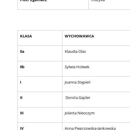
KLASA
WYCHOWA
0a
Klaudia Olas
0b
Sylwia Holwek
I
Joanna Stępień
II
Dorota Gajzler
III
Jolanta Nieoczym
IV
Anna Pieprzowska-Jankowska