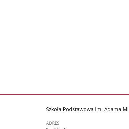
stopka
Szkoła Podstawowa im. Adama Mic
ADRES