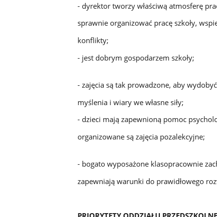
- dyrektor tworzy właściwą atmosferę pra
sprawnie organizować pracę szkoły, wspie
konflikty;
- jest dobrym gospodarzem szkoły;
- zajęcia są tak prowadzone, aby wydobyć
myślenia i wiary we własne siły;
- dzieci mają zapewnioną pomoc psycholog
organizowane są zajęcia pozalekcyjne;
- bogato wyposażone klasopracownie zach
zapewniają warunki do prawidłowego rozw
PRIORYTETY ODDZIAŁU PRZEDSZKOLNE