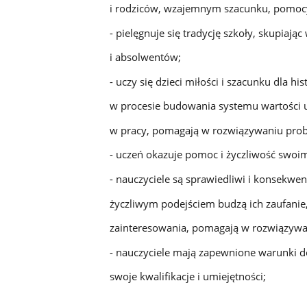
i rodziców, wzajemnym szacunku, pomocy
- pielęgnuje się tradycję szkoły, skupiają
i absolwentów;
- uczy się dzieci miłości i szacunku dla his
w procesie budowania systemu wartości u s
w pracy, pomagają w rozwiązywaniu pro
- uczeń okazuje pomoc i życzliwość swoi
- nauczyciele są sprawiedliwi i konsekwent
życzliwym podejściem budzą ich zaufanie,
zainteresowania, pomagają w rozwiązyw
- nauczyciele mają zapewnione warunki d
swoje kwalifikacje i umiejętności;