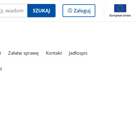
Logowanie
SZUKAJ
Zaloguj
do
panelu
i
Załatw sprawę
Kontakt
Jadłospis
j