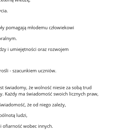
cia.
oły pomagają młodemu człowiekowi
oralnym.
zy i umiejętności oraz rozwojem
rośli - szacunkiem uczniów.
t świadomy, że wolność niesie za sobą trud
y. Każdy ma świadomość swoich licznych praw,
świadomość, że od niego zależy,
ólnotą ludzi,
i ofiarność wobec innych.