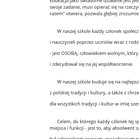
Edukacja jako świadome działanie jest jedn
swoje zadanie, musi opierać się na rzeczy
razem" otwiera, pozwala głębiej zrozumi
W naszej szkole każdy członek społeczno
i nauczycieli poprzez uczniów wraz z rod
- jest OSOBĄ, człowiekiem wolnym, który 
i zdecydował się na jej współtworzenie.
W naszej szkole buduje się na najlepsz
z polskiej tradycji i kultury, a także z chr
dla wszystkich tradycji i kultur w imię szer
Celem, do którego każdy członek tej sp
miejsca i funkcji - jest to, aby absolwent s
był człowiekiem prawym, posiadającym rz