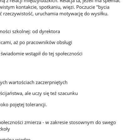
ą z relacji międzyludzkich. Relacja ta, jeżeli ma spełniać
wistym kontakcie, spotkaniu, więzi. Poczucie "bycia
eć rzeczywistość, uruchamia motywację do wysiłku.
ści szkolnej: od dyrektora
zicami, aż po pracowników obsługi
świadomie wstąpił do tej społeczności
ych wartościach zaczerpniętych
ześcijaństwa, ale uczy się też szacunku
oko pojętej tolerancji.
ołeczności zmierza - w zakresie stosownym do swego
zkoły
etelną wiedzę,