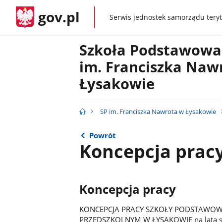
gov.pl
Serwis jednostek samorządu teryt
gov.pl
Szkoła Podstawowa
im. Franciszka Naw
Łysakowie
SP im. Franciszka Nawrota w Łysakowie
Powrót
Koncepcja prac
Koncepcja pracy
KONCEPCJA PRACY SZKOŁY PODSTAWOWE
PRZEDSZKOLNYM W ŁYSAKOWIE na lata s