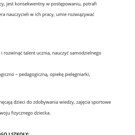
cy, jest konsekwentny w postępowaniu, potrafi
ra nauczycieli w ich pracy, umie rozwiązywać
 i rozwinąć talent ucznia, nauczyć samodzielnego
iczno – pedagogiczną, opiekę pielęgniarki,
ęcają dzieci do zdobywania wiedzy, zajęcia sportowe
oju fizycznego dziecka.
GO I SZKOŁY: