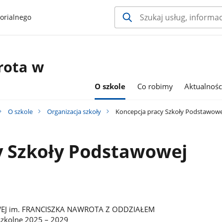
orialnego
rota w
O szkole
Co robimy
Aktualnośc
O szkole
Organizacja szkoły
Koncepcja pracy Szkoły Podstawowe
y Szkoły Podstawowej
J im. FRANCISZKA NAWROTA Z ODDZIAŁEM
zkolne 2025 – 2029