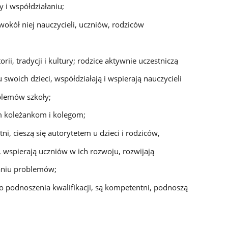
 i współdziałaniu;
c wokół niej nauczycieli, uczniów, rodziców
torii, tradycji i kultury; rodzice aktywnie uczestniczą
woich dzieci, współdziałają i wspierają nauczycieli
blemów szkoły;
m koleżankom i kolegom;
ni, cieszą się autorytetem u dzieci i rodziców,
 wspierają uczniów w ich rozwoju, rozwijają
aniu problemów;
o podnoszenia kwalifikacji, są kompetentni, podnoszą