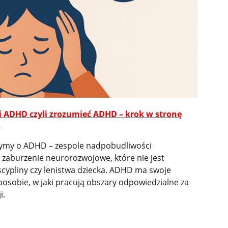
 ADHD czyli zrozumieć ADHD – krok w stronę
a
yszymy o ADHD – zespole nadpobudliwości
 zaburzenie neurorozwojowe, które nie jest
cypliny czy lenistwa dziecka. ADHD ma swoje
osobie, w jaki pracują obszary odpowiedzialne za
i.