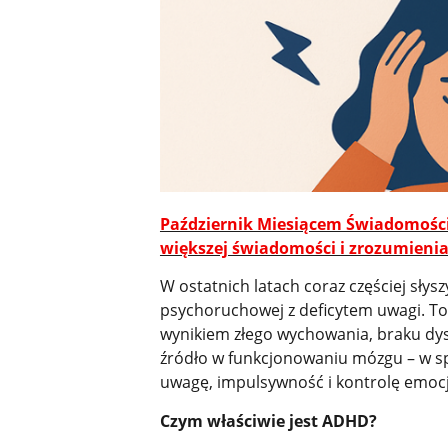
Październik Miesiącem Świadomości
większej świadomości i zrozumieni
W ostatnich latach coraz częściej sł
psychoruchowej z deficytem uwagi. To
wynikiem złego wychowania, braku dys
źródło w funkcjonowaniu mózgu – w sp
uwagę, impulsywność i kontrolę emocj
Czym właściwie jest ADHD?