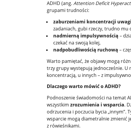
ADHD (ang.
Attention Deficit Hyperact
grupami trudności:
zaburzeniami koncentracji uwag
zadaniach, gubi rzeczy, trudno mu 
nadmierną impulsywnością
– dzi
czekać na swoją kolej,
nadpobudliwością ruchową
– częs
Warto pamiętać, że objawy mogą różnić
trzy grupy występują jednocześnie. U n
koncentracją, u innych – z impulsywno
Dlaczego warto mówić o ADHD?
Podnoszenie świadomości na temat ADH
wszystkim
zrozumienia i wsparcia
. D
odrzucenia i poczucia bycia „innym”.
wsparcie mogą diametralnie zmienić j
z rówieśnikami.