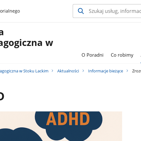
orialnego
a
agogiczna w
O Poradni
Co robimy
agogiczna w Stoku Lackim
Aktualności
Informacje bieżące
Zroz
D