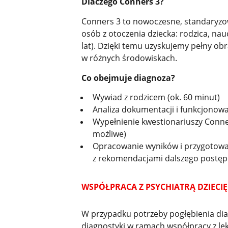
Dlaczego Conners 3?
Conners 3 to nowoczesne, standaryzow
osób z otoczenia dziecka: rodzica, nau
lat). Dzięki temu uzyskujemy pełny ob
w różnych środowiskach.
Co obejmuje diagnoza?
Wywiad z rodzicem (ok. 60 minut)
Analiza dokumentacji i funkcjonowa
Wypełnienie kwestionariuszy Conners 
możliwe)
Opracowanie wyników i przygotowa
z rekomendacjami dalszego postęp
WSPÓŁPRACA Z PSYCHIATRĄ DZIECI
W przypadku potrzeby pogłębienia di
diagnostyki w ramach współpracy z le