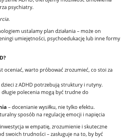
rza psychiatry.
cia.
hologiem ustalamy plan działania – może on
eningi umiejętności, psychoedukację lub inne formy
HD?
t oceniać, warto próbować zrozumieć, co stoi za
 dzieci z ADHD potrzebują struktury i rutyny.
 długie polecenia mogą być trudne do
nia
– docenianie wysiłku, nie tylko efektu.
turalny sposób na regulację emocji i napięcia
nwestycja w empatię, zrozumienie i skuteczne
od swoich trudności – zasługuje na to, by być