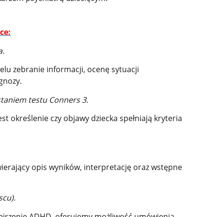
ce:
a.
lu zebranie informacji, ocenę sytuacji
gnozy.
staniem testu Conners 3.
t określenie czy objawy dziecka spełniają kryteria
ierający opis wyników, interpretację oraz wstępne
scu).
odejrzenie ADHD, oferujemy możliwość umówienia