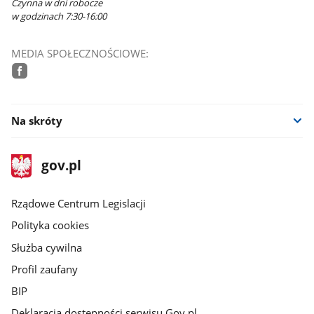
Czynna w dni robocze
w godzinach 7:30-16:00
MEDIA SPOŁECZNOŚCIOWE:
facebook
Na skróty
stopka
Strona
gov.pl
gov.pl
główna
Rządowe Centrum Legislacji
Polityka cookies
Służba cywilna
Profil zaufany
BIP
Deklaracja dostępności serwisu Gov.pl