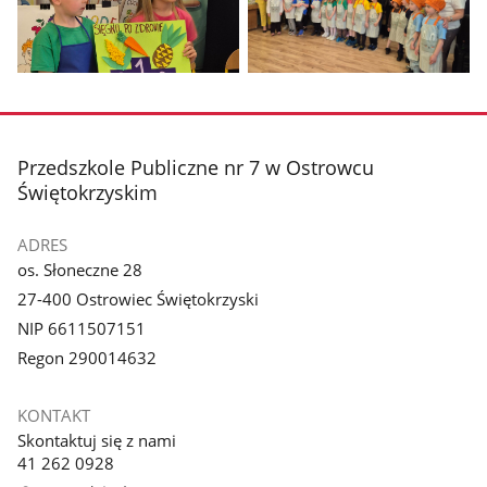
galerii.
galerii.
Pokaż
Pokaż
zdjęcie
zdjęcie
3
4
z
z
stopka
Przedszkole Publiczne nr 7 w Ostrowcu
galerii.
galerii.
Świętokrzyskim
ADRES
os. Słoneczne 28
27-400 Ostrowiec Świętokrzyski
NIP 6611507151
Regon 290014632
KONTAKT
Skontaktuj się z nami
41 262 0928