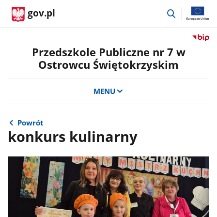
przejdź
gov.pl
do
wyszukiwar
Przejdź
do
Przedszkole Publiczne nr 7 w
serwis
Ostrowcu Świętokrzyskim
Biulety
Informa
Publicz
MENU
Przeds
Publicz
nr
Powrót
7
konkurs kulinarny
w
Ostrow
Święto