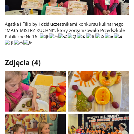
Agatka i Filip byli dziś uczestnikami konkursu kulinarnego
"MAŁY MISTRZ KUCHNI", który zorganizowało Przedszkole
Publiczne Nr 16.
Zdjęcia (4)
Pokaż
Pokaż
zdjęcie
zdjęcie
1
2
z
z