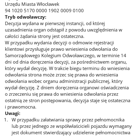
Urzędu Miasta Włocławek
94 1020 5170 0000 1902 0009 0100
Tryb odwoławczy:
Decyzja wydana w pierwszej instancji, od której
uzasadnienia organ odstąpił z powodu uwzględnienia w
całości żądania strony jest ostateczna.
W przypadku wydania decyzji o odmowie rejestracji
klientowi przysługuje prawo wniesienia odwołania do
Samorządowego Kolegium Odwoławczego, w terminie 14
dni od dnia doręczenia decyzji, za pośrednictwem organu,
który wydał decyzję. W trakcie biegu terminu do wniesienia
odwołania strona może zrzec się prawa do wniesienia
odwołania wobec organu administracji publicznej, który
wydał decyzję. Z dniem doręczenia organowi oświadczenia
o zrzeczeniu się prawa do wniesienia odwołania przez
ostatnią ze stron postępowania, decyzja staje się ostateczna
i prawomocna.
Uwagi:
W przypadku załatwiania sprawy przez pełnomocnika
lub przez jednego ze współwłaścicieli pojazdu wymagany
jest dokument stwierdzający udzielenie pełnomocnictwa