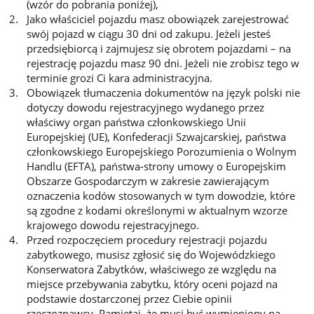
(wzór do pobrania poniżej),
Jako właściciel pojazdu masz obowiązek zarejestrować
swój pojazd w ciągu 30 dni od zakupu. Jeżeli jesteś
przedsiębiorcą i zajmujesz się obrotem pojazdami – na
rejestrację pojazdu masz 90 dni. Jeżeli nie zrobisz tego w
terminie grozi Ci kara administracyjna.
Obowiązek tłumaczenia dokumentów na język polski nie
dotyczy dowodu rejestracyjnego wydanego przez
właściwy organ państwa członkowskiego Unii
Europejskiej (UE), Konfederacji Szwajcarskiej, państwa
członkowskiego Europejskiego Porozumienia o Wolnym
Handlu (EFTA), państwa‑strony umowy o Europejskim
Obszarze Gospodarczym w zakresie zawierającym
oznaczenia kodów stosowanych w tym dowodzie, które
są zgodne z kodami określonymi w aktualnym wzorze
krajowego dowodu rejestracyjnego.
Przed rozpoczęciem procedury rejestracji pojazdu
zabytkowego, musisz zgłosić się do Wojewódzkiego
Konserwatora Zabytków, właściwego ze względu na
miejsce przebywania zabytku, który oceni pojazd na
podstawie dostarczonej przez Ciebie opinii
rzeczoznawcy. Pamiętaj, że musi być wymieniony na