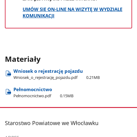
UMÓW SIE ON-LINE NA WIZYTĘ W WYDZIALE
KOMUNIKACJI
Materiały
Wniosek o rejestrację pojazdu
Wniosek​_o​_rejestrację​_pojazdu.pdf
0.21MB
Pełnomocnictwo
Pełnomocnictwo.pdf
0.15MB
stopka
Starostwo Powiatowe we Włocławku