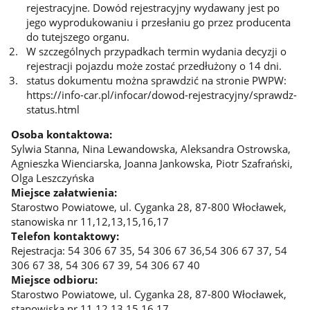
rejestracyjne. Dowód rejestracyjny wydawany jest po
jego wyprodukowaniu i przesłaniu go przez producenta
do tutejszego organu.
W szczególnych przypadkach termin wydania decyzji o
rejestracji pojazdu może zostać przedłużony o 14 dni.
status dokumentu można sprawdzić na stronie PWPW:
https://info-car.pl/infocar/dowod-rejestracyjny/sprawdz-
status.html
Osoba kontaktowa:
Sylwia Stanna, Nina Lewandowska, Aleksandra Ostrowska,
Agnieszka Wienciarska, Joanna Jankowska, Piotr Szafrański,
Olga Leszczyńska
Miejsce załatwienia:
Starostwo Powiatowe, ul. Cyganka 28, 87-800 Włocławek,
stanowiska nr 11,12,13,15,16,17
Telefon kontaktowy:
Rejestracja: 54 306 67 35, 54 306 67 36,54 306 67 37, 54
306 67 38, 54 306 67 39, 54 306 67 40
Miejsce odbioru:
Starostwo Powiatowe, ul. Cyganka 28, 87-800 Włocławek,
stanowiska nr 11,12,13,15,16,17