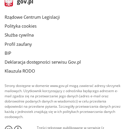
Strona
gov.pl
gov.pl
główna
Rządowe Centrum Legislacji
Polityka cookies
Służba cywilna
Profil zaufany
BIP
Deklaracja dostępności serwisu Gov.pl
Klauzula RODO
Strony dostępne w domenie www.gov.pl mogą zawierać adresy skrzynek
mailowych. Użytkownik korzystający z odnośnika będącego adresem e-
mail zgadza się na przetwarzanie jego danych (adres e-mail oraz
dobrowolnie podanych danych w wiadomości) w celu przesłania
odpowiedzi na przesłane pytania. Szczegóły przetwarzania danych przez
każdą z jednostek znajdują się w ich politykach przetwarzania danych
osobowych.
Treści tekstowe publikowane w serwisie (z