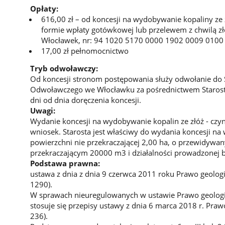
Opłaty:
616,00 zł – od koncesji na wydobywanie kopaliny ze
formie wpłaty gotówkowej lub przelewem z chwilą z
Włocławek, nr: 94 1020 5170 0000 1902 0009 0100
17,00 zł pełnomocnictwo
Tryb odwoławczy:
Od koncesji stronom postępowania służy odwołanie d
Odwoławczego we Włocławku za pośrednictwem Starosty
dni od dnia doręczenia koncesji.
Uwagi:
Wydanie koncesji na wydobywanie kopalin ze złóż - cz
wniosek. Starosta jest właściwy do wydania koncesji n
powierzchni nie przekraczającej 2,00 ha, o przewidyw
przekraczającym 20000 m3 i działalności prowadzonej 
Podstawa prawna:
ustawa z dnia z dnia 9 czerwca 2011 roku Prawo geologicz
1290).
W sprawach nieuregulowanych w ustawie Prawo geologi
stosuje się przepisy ustawy z dnia 6 marca 2018 r. Praw
236).