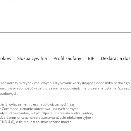
ookies
Służba cywilna
Profil zaufany
BIP
Deklaracja dos
ać adresy skrzynek mailowych. Użytkownik korzystający z odnośnika będącego 
nych w wiadomości) w celu przesłania odpowiedzi na przesłane pytania. Szczegó
 osobowych.
ie (z wyłączeniem treści audiowizualnych), są
ive Commons: uznanie autorstwa - na tych samych
ły audiowizualne, w tym zdjęcia, materiały audio i wideo,
eative Commons: uznanie autorstwa użycie niekomercyjne -
D 4.0), o ile nie jest to stwierdzone inaczej.