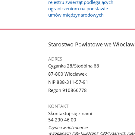
rejestru zwierząt podlegających
ograniczeniom na podstawie
umów międzynarodowych
stopka
Starostwo Powiatowe we Włocław
ADRES
Cyganka 28/Stodólna 68
87-800 Włocławek
NIP 888-311-57-91
Regon 910866778
KONTAKT
Skontaktuj się z nami
54 230 46 00
Czynna w dni robocze
w godzinach 7:30-15:30 (pn); 7:30-17:00 (wt); 7:30-