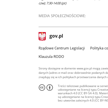
czw); 7:30-14:00 (pt)
MEDIA SPOŁECZNOŚCIOWE:
stopka
Strona
gov.pl
gov.pl
główna
Rządowe Centrum Legislacji
Polityka c
Klauzula RODO
Strony dostępne w domenie www.gov.pl mogą zawier
danych (adres e-mail oraz dobrowolnie podanych da
znajdują się w ich politykach przetwarzania danych
Treści tekstowe publikowane w serwis
udostępniane na licencji typu Creat
warunkach 4.0 (CC BY-SA 4.0). Materia
są udostępniane na licencji typu Cr
bez utworów zależnych 4.0 (CC BY-NC-N