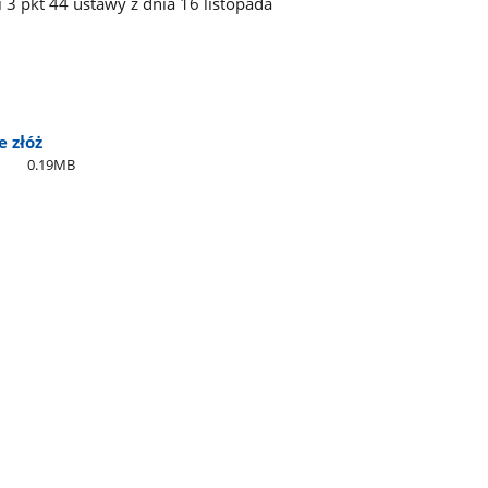
 i 3 pkt 44 ustawy z dnia 16 listopada
 złóż
0.19MB