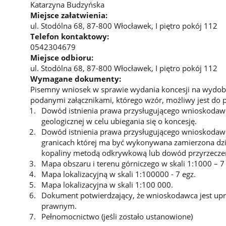
Katarzyna Budzyńska
Miejsce załatwienia:
ul. Stodólna 68, 87-800 Włocławek, I piętro pokój 112
Telefon kontaktowy:
0542304679
Miejsce odbioru:
ul. Stodólna 68, 87-800 Włocławek, I piętro pokój 112
Wymagane dokumenty:
Pisemny wniosek w sprawie wydania koncesji na wydoby
podanymi załącznikami, którego wzór, możliwy jest do p
Dowód istnienia prawa przysługującego wnioskodaw
geologicznej w celu ubiegania się o koncesję.
Dowód istnienia prawa przysługującego wnioskodaw
granicach której ma być wykonywana zamierzona dz
kopaliny metodą odkrywkową lub dowód przyrzeczen
Mapa obszaru i terenu górniczego w skali 1:1000 – 7 
Mapa lokalizacyjną w skali 1:100000 - 7 egz.
Mapa lokalizacyjna w skali 1:100 000.
Dokument potwierdzający, że wnioskodawca jest up
prawnym.
Pełnomocnictwo (jeśli zostało ustanowione)