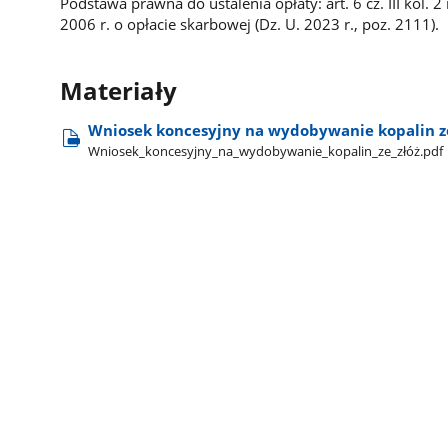
Podstawa prawna do ustalenia opłaty: art. 6 cz. III kol. 2
2006 r. o opłacie skarbowej (Dz. U. 2023 r., poz. 2111).
Materiały
Wniosek koncesyjny na wydobywanie kopalin ze
Wniosek​_koncesyjny​_na​_wydobywanie​_kopalin​_ze​_złóż.pdf