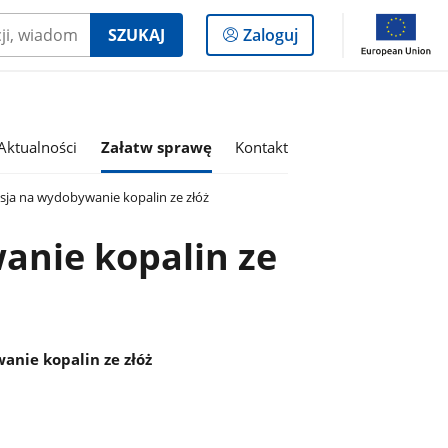
Logowanie
SZUKAJ
Zaloguj
do
panelu
Aktualności
Załatw sprawę
Kontakt
ja na wydobywanie kopalin ze złóż
anie kopalin ze
anie kopalin ze złóż