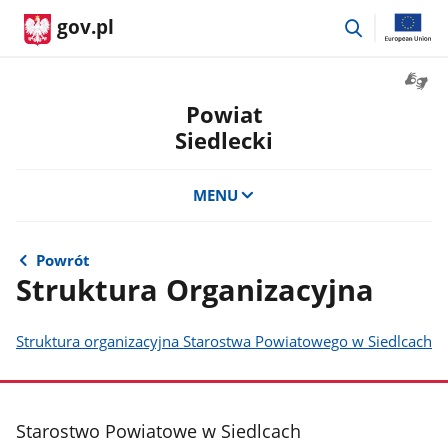
przejdź
gov.pl
do
wyszukiwar
Otwór
okno
Powiat
z
Siedlecki
tłuma
języka
migow
MENU
Powrót
Struktura Organizacyjna
Struktura organizacyjna Starostwa Powiatowego w Siedlcach
stopka
Starostwo Powiatowe w Siedlcach