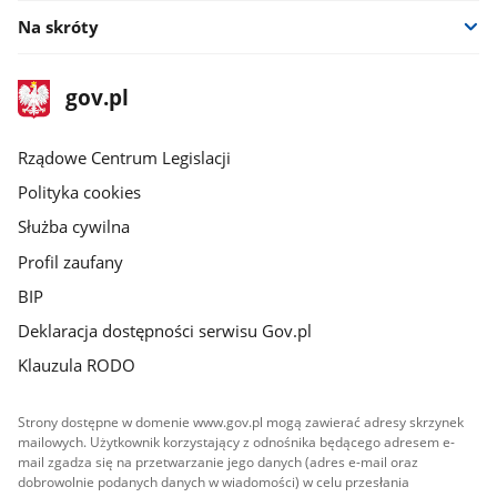
Na skróty
stopka
Strona
gov.pl
gov.pl
główna
Rządowe Centrum Legislacji
Polityka cookies
Służba cywilna
Profil zaufany
BIP
Deklaracja dostępności serwisu Gov.pl
Klauzula RODO
Strony dostępne w domenie www.gov.pl mogą zawierać adresy skrzynek
mailowych. Użytkownik korzystający z odnośnika będącego adresem e-
mail zgadza się na przetwarzanie jego danych (adres e-mail oraz
dobrowolnie podanych danych w wiadomości) w celu przesłania