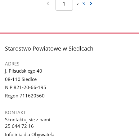
z
3
stopka
Starostwo Powiatowe w Siedlcach
ADRES
J. Piłsudskiego 40
08-110 Siedlce
NIP 821-20-66-195
Regon 711620560
KONTAKT
Skontaktuj się z nami
25 644 72 16
Infolinia dla Obywatela