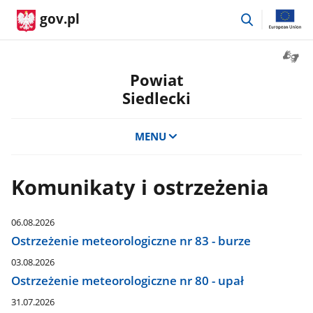
przejdź
gov.pl
do
wyszukiwar
Otwór
okno
Powiat
z
Siedlecki
tłuma
języka
migow
MENU
Komunikaty i ostrzeżenia
06.08.2026
Ostrzeżenie meteorologiczne nr 83 - burze
03.08.2026
Ostrzeżenie meteorologiczne nr 80 - upał
31.07.2026